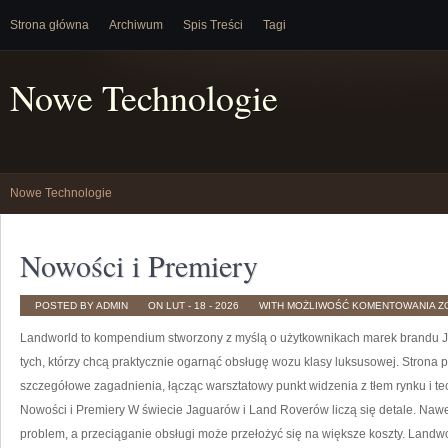
Strona główna
Archiwum
Spis Treści
Tagi
Nowe Technologie
Nowe Technologie
Nowości i Premiery
N
POSTED BY ADMIN
ON LUT - 18 - 2026
WITH
MOŻLIWOŚĆ KOMENTOWANIA
Z
I
P
Landworld to kompendium stworzony z myślą o użytkownikach marek brandu Ja
tych, którzy chcą praktycznie ogarnąć obsługę wozu klasy luksusowej. Strona 
szczegółowe zagadnienia, łącząc warsztatowy punkt widzenia z tłem rynku i t
Nowości i Premiery W świecie Jaguarów i Land Roverów liczą się detale. Naw
problem, a przeciąganie obsługi może przełożyć się na większe koszty. Landwo