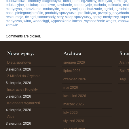
budownictwo
,
choroby
,
diagnostyka
,
dieta
,
dom
,
egzaminy
,
elektryka
,
farmacja
,
edukacyjne
,
instalacje domowe
,
kawiarnie
,
korepetycje
,
kuchnia
,
kulinaria
,
mat
medycyna
,
mieszkanie
,
motocykle
,
motoryzacja
,
odchudzanie
,
ogród
,
ogrodnic
patio
,
pielęgnacja roślin
,
produkty spożywcze
,
profilaktyka
,
przepisy
,
przychodn
restauracje
,
rtv agd
,
samochody
,
sery
,
sklep spożywczy
,
sprzęt medyczny
,
supe
medyczna
,
wina
,
wodociągi
,
wyposażenie kuchni
,
wyposażenie wnętrz
,
zabaw
zdrowie
Comments are closed.
Nowe wpisy:
Archiwa
Stro
Dieta sportowa
sierpień 2026
Arch
8 sierpnia, 2026
lipiec 2026
Spis T
Z Miłości do Czytania
czerwiec 2026
Tagi
6 sierpnia, 2026
maj 2026
Inspiracje i Projekty
kwiecień 2026
5 sierpnia, 2026
Kalendarz Wydarzeń
marzec 2026
4 sierpnia, 2026
luty 2026
Alpy
styczeń 2026
3 sierpnia, 2026