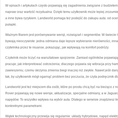
W opisach i artykułach często pojawiają się zagadnienia związane z budżetem
napraw oraz wartość rezydualna. Dzięki temu użytkownik może lepiej zrozumie
a inne bywa ryzykiem. Landworld pomaga też podejść do zakupu auta: od oce
pułapki.
Ważnym filarem jest porównywanie wersji, rozwiązań i segmentów. W świecie
bywają nieoczywiste: jedna odmiana daje lepsze wybieranie nierówności, inna
czytelnika przez te niuanse, pokazując, jak wpływają na komfort podróży.
Czytelnik może liczyć na warsztatowe spojrzenie. Zamiast ogólników pojawiają
pracuje; jak interpretować ostrzeżenia; dlaczego pojawia się wibracja przy ha
zawieszeniu; czemu skrzynia zmienia biegi inaczej niż zwykle. Nawet jeśli dany
tak, by użytkownik mógł ogarnąć problem bez poczucia, że czyta podręcznik dl
Landworld jest też miejscem dla osób, które po prostu chcą być na bieżąco z
Rover pojawiają się nowe wersje, aktualizacje, specjalne odmiany, a w Jaguarz
napędów. To wszystko wpływa na wybór auta. Dlatego w serwisie znajdziesz tre
konkretnymi parametrami.
Wątek technologiczny przewija się regularnie: układy hybrydowe, napęd elektr