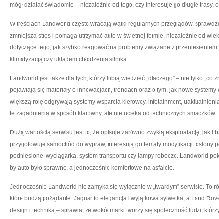
mógł działać świadomie – niezależnie od tego, czy interesuje go długie trasy, o
W treściach Landworld często wracają wątki regularnych przeglądów, sprawdze
zmniejsza stres i pomaga utrzymać auto w świetnej formie, niezależnie od wieku
dotyczące tego, jak szybko reagować na problemy związane z przeniesieniem 
klimatyzacją czy układem chłodzenia silnika.
Landworld jest także dla tych, którzy lubią wiedzieć „dlaczego” – nie tylko „co
pojawiają się materiały o innowacjach, trendach oraz o tym, jak nowe system
większą rolę odgrywają systemy wsparcia kierowcy, infotainment, uaktualnienia
te zagadnienia w sposób klarowny, ale nie ucieka od technicznych smaczków.
Dużą wartością serwisu jest to, że opisuje zarówno zwykłą eksploatację, jak i 
przygotowuje samochód do wypraw, interesują go tematy modyfikacji: osłony 
podniesione, wyciągarka, system transportu czy lampy robocze. Landworld poka
by auto było sprawne, a jednocześnie komfortowe na asfalcie.
Jednocześnie Landworld nie zamyka się wyłącznie w „twardym” serwisie. To 
które budzą pożądanie. Jaguar to elegancja i wyjątkowa sylwetka, a Land Rove
design i technika – sprawia, że wokół marki tworzy się społeczność ludzi, któr