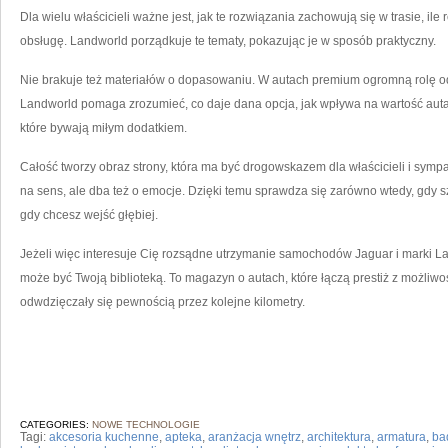
Dla wielu właścicieli ważne jest, jak te rozwiązania zachowują się w trasie, ile 
obsługę. Landworld porządkuje te tematy, pokazując je w sposób praktyczny.
Nie brakuje też materiałów o dopasowaniu. W autach premium ogromną rolę odg
Landworld pomaga zrozumieć, co daje dana opcja, jak wpływa na wartość auta
które bywają miłym dodatkiem.
Całość tworzy obraz strony, która ma być drogowskazem dla właścicieli i sym
na sens, ale dba też o emocje. Dzięki temu sprawdza się zarówno wtedy, gdy sz
gdy chcesz wejść głębiej.
Jeżeli więc interesuje Cię rozsądne utrzymanie samochodów Jaguar i marki La
może być Twoją biblioteką. To magazyn o autach, które łączą prestiż z możliwośc
odwdzięczały się pewnością przez kolejne kilometry.
CATEGORIES:
NOWE TECHNOLOGIE
Tagi:
akcesoria kuchenne
,
apteka
,
aranżacja wnętrz
,
architektura
,
armatura
,
ba