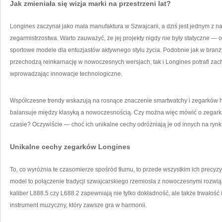
Jak zmieniała się wizja marki na przestrzeni lat?
Longines zaczynał jako mała manufaktura w Szwajcarii, a dziś jest jednym z 
zegarmistrzostwa. Warto zauważyć, że jej projekty nigdy nie były statyczne 
sportowe modele dla entuzjastów aktywnego stylu życia. Podobnie jak w branż
przechodzą reinkarnację w nowoczesnych wersjach, tak i Longines potrafi zac
wprowadzając innowacje technologiczne.
Współczesne trendy wskazują na rosnące znaczenie smartwatchy i zegarków 
balansuje między klasyką a nowoczesnością. Czy można więc mówić o zegar
czasie? Oczywiście — choć ich unikalne cechy odróżniają je od innych na rynk
Unikalne cechy zegarków Longines
To, co wyróżnia te czasomierze spośród tłumu, to przede wszystkim ich precyz
model to połączenie tradycji szwajcarskiego rzemiosła z nowoczesnymi rozwi
kaliber L888.5 czy L688.2 zapewniają nie tylko dokładność, ale także trwało
instrument muzyczny, który zawsze gra w harmonii.