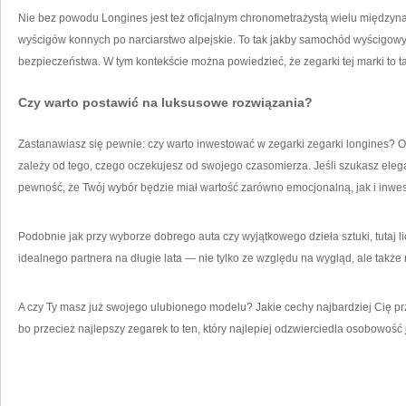
Nie bez powodu Longines jest też oficjalnym chronometrażystą wielu międz
wyścigów konnych po narciarstwo alpejskie. To tak jakby samochód wyścigowy
bezpieczeństwa. W tym kontekście można powiedzieć, że zegarki tej marki to t
Czy warto postawić na luksusowe rozwiązania?
Zastanawiasz się pewnie: czy warto inwestować w zegarki zegarki longines? 
zależy od tego, czego oczekujesz od swojego czasomierza. Jeśli szukasz elegan
pewność, że Twój wybór będzie miał wartość zarówno emocjonalną, jak i inwest
Podobnie jak przy wyborze dobrego auta czy wyjątkowego dzieła sztuki, tutaj lic
idealnego partnera na długie lata — nie tylko ze względu na wygląd, ale także 
A czy Ty masz już swojego ulubionego modelu? Jakie cechy najbardziej Cię 
bo przecież najlepszy zegarek to ten, który najlepiej odzwierciedla osobowość 