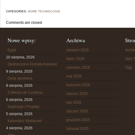
CATEGORIES:
NOWE TECHNOLOGIE
Comments are closed.
Nowe wpisy:
Archiwa
Stro
Egipt
sierpień 2026
Arch
10 sierpnia, 2026
lipiec 2026
Spis T
Zjednoczone Emiraty Arabskie
czerwiec 2026
Tagi
9 sierpnia, 2026
maj 2026
Dieta sportowa
kwiecień 2026
8 sierpnia, 2026
Z Miłości do Czytania
marzec 2026
6 sierpnia, 2026
luty 2026
Inspiracje i Projekty
styczeń 2026
5 sierpnia, 2026
grudzień 2025
Kalendarz Wydarzeń
4 sierpnia, 2026
listopad 2025