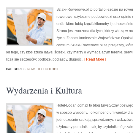
Szlaki-Rowerowe.pl to portal o jeździe na rower
rowerowe, użyteczne podpowiedzi oraz opinie o
osób, które lubią kręcić kilometry i jednocześ
Strona jest tworzona dla tych, którzy widzą w row
życia. Zobacz koniecznie Województwo Opolskie
centrum Szlaki-Rowerowe.pl są przejazdy, któ
od tego, czy ktoś szuka łatwej ścieżki, czy marzy o wymagającym terenie, ser
liczą się szczegóły: podłoże, podjazdy, długość,
[ Read More ]
CATEGORIES:
NOWE TECHNOLOGIE
Wydarzenia i Kultura
Hotel-Logan.com.pl to blog turystyczny poświę
w sposób wygodny. To kompendium wiedzy dla 
jednocześnie szukają sprawdzonych wskazówek
użyteczny poradnik – tak, by czytelnik mógł z