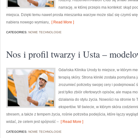
rodziny. Rdzeniem Avalon Club są smaki świata
narrację, w której przepis ma kontekst: skąd poc
miejsca. Dzięki temu nawet prosta mieszanka warzyw może stać się czymś wię
nabiera nowego wymiaru,
[ Read More ]
CATEGORIES:
NOWE TECHNOLOGIE
Nos i profil twarzy i Usta – modelo
Gdańska Klinika Urody to miejsce, w którym m
terapią skóry. Strona kliniki została pomyślana
zrozumieć potrzeby swojej cery i podejmować 
jest tylko zbiór ofertowych opisów, ale mapa mo
działania do stylu życia. Nowości na stronie to
ekspertów. W świecie, w którym skóra codzienni
stresem, a także z tempem życia, rośnie potrzeba podejścia, które łączy wygl
widać, że celem jest spójność –
[ Read More ]
CATEGORIES:
NOWE TECHNOLOGIE