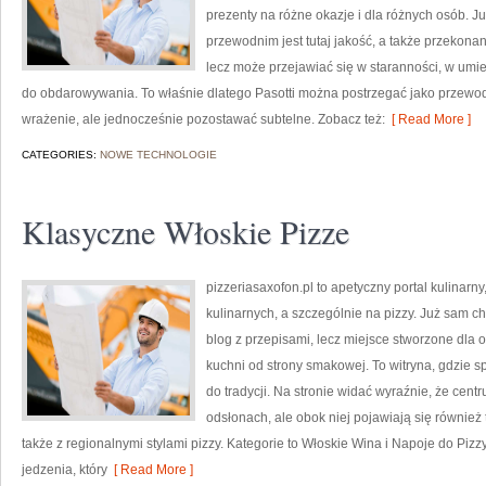
prezenty na różne okazje i dla różnych osób. 
przewodnim jest tutaj jakość, a także przekona
lecz może przejawiać się w staranności, w um
do obdarowywania. To właśnie dlatego Pasotti można postrzegać jako przewodn
wrażenie, ale jednocześnie pozostawać subtelne. Zobacz też:
[ Read More ]
CATEGORIES:
NOWE TECHNOLOGIE
Klasyczne Włoskie Pizze
pizzeriasaxofon.pl to apetyczny portal kulinarny
kulinarnych, a szczególnie na pizzy. Już sam cha
blog z przepisami, lecz miejsce stworzone dla 
kuchni od strony smakowej. To witryna, gdzie sp
do tradycji. Na stronie widać wyraźnie, że cen
odsłonach, ale obok niej pojawiają się również
także z regionalnymi stylami pizzy. Kategorie to Włoskie Wina i Napoje do Pizz
jedzenia, który
[ Read More ]