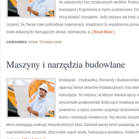
do aktywności bez ryzykownych skrótów. Polec
inwazyjna i Ergonomia w życiu codziennym. Fiz
chcą działać rozsądnie. Jeśli odzywa się bark, je
czujesz, że Twoje ciało potrzebuje regeneracji, znajdziesz tu wyjaśnienia pro
osób aktywnych: trenujących siłowo, kierowców, a
[ Read More ]
CATEGORIES:
NOWE TECHNOLOGIE
Maszyny i narzędzia budowlane
Instalacje – Hydraulika, Remonty i Budownictw
ogarnąć temat układów instalacyjnych oraz wy
inwestycje. To miejsce, w którym wiedza łączy s
zrozumiałe podpowiedzi dotyczące instalacji 
powietrza, a także szeroko pojętego budownict
domu i Instalacje elektryczne. Na stronie wszys
które pomagają uniknąć niepotrzebnych strat. Zamiast samej teorii pojawiają s
zapowietrzone grzejniki, zbyt niskie napór wody, hałasująca armatura, niedrożn