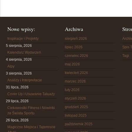
Nowe wpisy:
Archiwa
Stro
Inspiracje i Projekty
sierpień 2026
Arch
5 sierpnia, 2026
lipiec 2026
Spis T
Kalendarz Wydarzeń
czerwiec 2026
Tagi
4 sierpnia, 2026
maj 2026
Alpy
kwiecień 2026
3 sierpnia, 2026
Analizy i Interpretacje
marzec 2026
31 lipca, 2026
luty 2026
Cover Up i Usuwanie Tatuaży
styczeń 2026
29 lipca, 2026
grudzień 2025
Ciekawostki Fitness i Nowinki
ze Świata Sportu
listopad 2025
26 lipca, 2026
październik 2025
Magiczne Miejsca i Tajemnice