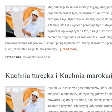
Magnaflow.pl to serwis motoryzacyjny, który p
pojazdach oraz w tym, co można z nimi zrobić, g
zaczynają być stylem życia. To miejsce, w któr
a tematy takie jak wydech przestają być nudn
wyborem wpływającym na ton, osiągi oraz osob
zamienne oryginalne vs zamienniki i Eko-tunin
zainteresowania Magnaflow.pl znajduje się wydech rozumiany szeroko: od prze
i GPF, rezonator, aż po tłumik końcowy i
[ Read More ]
CATEGORIES:
NOWE TECHNOLOGIE
Kuchnia turecka i Kuchnia maroka
Avalon Club to serwis gastronomiczny, który łąc
miejsce dla smakoszy, którzy chcą gotować odwa
prowadzi Cię dalej niż mapa, a talerz staje się
kulinarna przystań. Przeczytaj koniecznie Kuchn