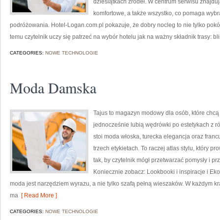
dziesiątkach źródeł. W centrum serwisu znajdu
komfortowe, a także wszystko, co pomaga wybr
podróżowania. Hotel-Logan.com.pl pokazuje, że dobry nocleg to nie tylko pokój
temu czytelnik uczy się patrzeć na wybór hotelu jak na ważny składnik trasy: bl
CATEGORIES:
NOWE TECHNOLOGIE
Moda Damska
Tajus to magazyn modowy dla osób, które chc
jednocześnie lubią wędrówki po estetykach z ró
stoi moda włoska, turecka elegancja oraz franc
trzech etykietach. To raczej atlas stylu, który pr
tak, by czytelnik mógł przetwarzać pomysły i pr
Koniecznie zobacz: Lookbooki i inspiracje i Ek
moda jest narzędziem wyrazu, a nie tylko szafą pełną wieszaków. W każdym kraj
ma
[ Read More ]
CATEGORIES:
NOWE TECHNOLOGIE