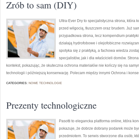
Zrób to sam (DIY)
Ultra-Ever Dry to specjalistyczna strona, która
przed wilgocią, tłuszczem oraz brudem. Już sam 
przypadkowa strona, lecz kompendium praktyki d
działają hydrofobowe i olejofobiczne rozwiązan
spotyka się z praktyką, a fachowa wiedza zost
specjalistów, jak i dla właścicieli domów. Stro
kontekst, pokazując, że skuteczna ochrona materiałów nie kończy się na samy
technologii i późniejszą konserwację. Polecam między innymi Ochrona i kons
CATEGORIES:
NOWE TECHNOLOGIE
Prezenty technologiczne
Pasotti to elegancka platforma online, która k
pokazuje, że dobrze dobrany podarek może być 
przedmiotem. To serwis stworzone dla osób, 