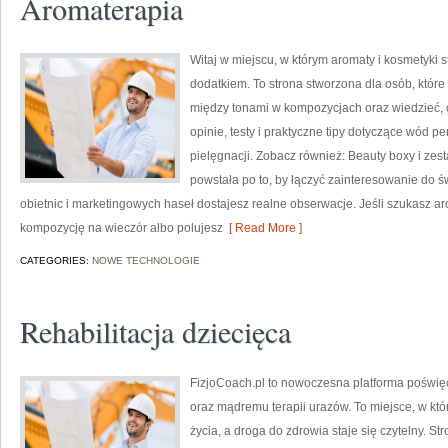
Aromaterapia
Witaj w miejscu, w którym aromaty i kosmetyki s
dodatkiem. To strona stworzona dla osób, któr
między tonami w kompozycjach oraz wiedzieć, c
opinie, testy i praktyczne tipy dotyczące wód 
pielęgnacji. Zobacz również: Beauty boxy i zes
powstała po to, by łączyć zainteresowanie do 
obietnic i marketingowych haseł dostajesz realne obserwacje. Jeśli szukasz a
kompozycję na wieczór albo polujesz
[ Read More ]
CATEGORIES:
NOWE TECHNOLOGIE
Rehabilitacja dziecięca
FizjoCoach.pl to nowoczesna platforma poświęc
oraz mądremu terapii urazów. To miejsce, w któ
życia, a droga do zdrowia staje się czytelny. S