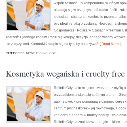
współczesność. To kompendium, w którym opow
układają się w przejrzystą oś czasu. Jeśli sz
stuleciach, chcesz zrozumieć tło przemian alb
być idealnie taką przystanią. Nowości na stroni
Gospodarcze i Polska w Czasach Przemian Ustro
zdarzeń: z jednego konfliktu rodzi się kolejny, decyzja jednego władcy wpływa 
się z kryzysami. KoronaMK skupia się na tym, by pokazywać
[ Read More ]
CATEGORIES:
NOWE TECHNOLOGIE
Kosmetyka wegańska i cruelty free
Rolletic Gdynia to miejsce stworzone z myślą o 
przypadkiem, a stała się spójnym planem. Stron
gabinetowe, które pomagają zrozumieć cerę i 
centrum jest naskórek – jej równowaga, a obok 
koniecznie Kariera w branży beauty i szkolenia i
Rolletic Gdynia znajdziesz podejście, które łąc