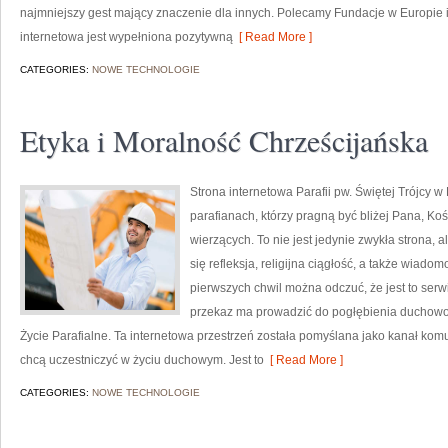
najmniejszy gest mający znaczenie dla innych. Polecamy Fundacje w Europie i 
internetowa jest wypełniona pozytywną
[ Read More ]
CATEGORIES:
NOWE TECHNOLOGIE
Etyka i Moralność Chrześcijańska
Strona internetowa Parafii pw. Świętej Trójcy 
parafianach, którzy pragną być bliżej Pana, Ko
wierzących. To nie jest jedynie zwykła strona,
się refleksja, religijna ciągłość, a także wiado
pierwszych chwil można odczuć, że jest to serwi
przekaz ma prowadzić do pogłębienia duchowości
Życie Parafialne. Ta internetowa przestrzeń została pomyślana jako kanał komun
chcą uczestniczyć w życiu duchowym. Jest to
[ Read More ]
CATEGORIES:
NOWE TECHNOLOGIE