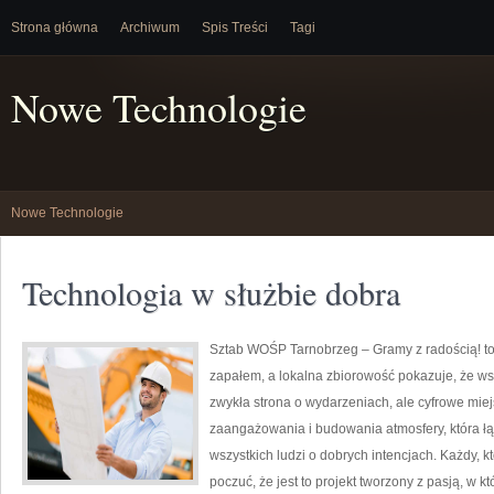
Strona główna
Archiwum
Spis Treści
Tagi
Nowe Technologie
Nowe Technologie
Technologia w służbie dobra
Sztab WOŚP Tarnobrzeg – Gramy z radością! to 
zapałem, a lokalna zbiorowość pokazuje, że wsp
zwykła strona o wydarzeniach, ale cyfrowe mie
zaangażowania i budowania atmosfery, która 
wszystkich ludzi o dobrych intencjach. Każdy, kt
poczuć, że jest to projekt tworzony z pasją, w kt