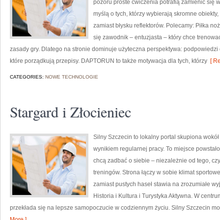
pozoru proste ćwiczenia potrafią zamienić się 
myślą o tych, którzy wybierają skromne obiekty,
zamiast błysku reflektorów. Polecamy: Piłka 
się zawodnik – entuzjasta – który chce trenowa
zasady gry. Dlatego na stronie dominuje użyteczna perspektywa: podpowiedzi 
które porządkują przepisy. DAPTORUN to także motywacja dla tych, którzy
[ Re
CATEGORIES:
NOWE TECHNOLOGIE
Stargard i Złocieniec
Silny Szczecin to lokalny portal skupiona wokół i
wynikiem regularnej pracy. To miejsce powstało 
chcą zadbać o siebie – niezależnie od tego, czy
treningów. Strona łączy w sobie klimat sportow
zamiast pustych haseł stawia na zrozumiałe wyja
Historia i Kultura i Turystyka Aktywna. W centru
przekłada się na lepsze samopoczucie w codziennym życiu. Silny Szczecin mo
More ]