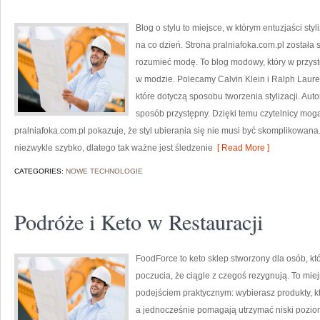
Blog o stylu to miejsce, w którym entuzjaści st
na co dzień. Strona pralniafoka.com.pl została 
rozumieć modę. To blog modowy, który w przys
w modzie. Polecamy Calvin Klein i Ralph Lauren
które dotyczą sposobu tworzenia stylizacji. Aut
sposób przystępny. Dzięki temu czytelnicy mog
pralniafoka.com.pl pokazuje, że styl ubierania się nie musi być skomplikowa
niezwykle szybko, dlatego tak ważne jest śledzenie
[ Read More ]
CATEGORIES:
NOWE TECHNOLOGIE
Podróże i Keto w Restauracji
FoodForce to keto sklep stworzony dla osób, 
poczucia, że ciągle z czegoś rezygnują. To miej
podejściem praktycznym: wybierasz produkty, któ
a jednocześnie pomagają utrzymać niski pozio