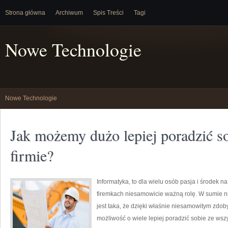
Strona główna
Archiwum
Spis Treści
Tagi
Nowe Technologie
Nowe Technologie
Jak możemy dużo lepiej poradzić so
firmie?
Informatyka, to dla wielu osób pasja i środek 
firemkach niesamowicie ważną rolę. W sumie n
jest taka, że dzięki właśnie niesamowitym zdo
możliwość o wiele lepiej poradzić sobie ze ws