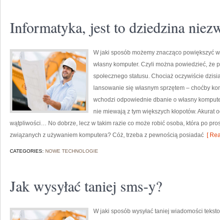
Informatyka, jest to dziedzina niez
W jaki sposób możemy znacząco powiększyć wł
własny komputer. Czyli można powiedzieć, że p
społecznego statusu. Chociaż oczywiście dzisia
lansowanie się własnym sprzętem – choćby kompu
wchodzi odpowiednie dbanie o własny komputer,
nie miewają z tym większych kłopotów. Akurat
wątpliwości… No dobrze, lecz w takim razie co może robić osoba, która po pr
związanych z używaniem komputera? Cóż, trzeba z pewnością posiadać
[ Rea
CATEGORIES:
NOWE TECHNOLOGIE
Jak wysyłać taniej sms-y?
W jaki sposób wysyłać taniej wiadomości teksto