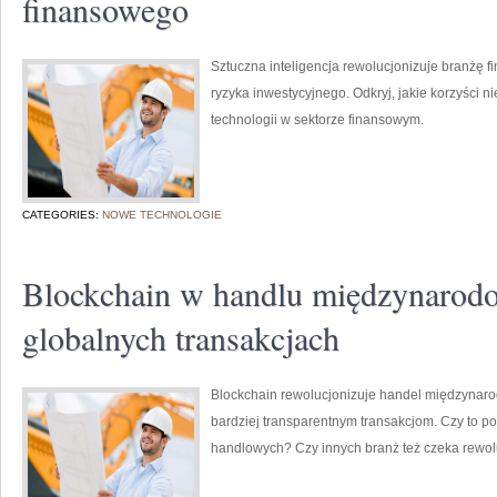
finansowego
Sztuczna inteligencja rewolucjonizuje branżę 
ryzyka inwestycyjnego. Odkryj, jakie korzyści
technologii w sektorze finansowym.
CATEGORIES:
NOWE TECHNOLOGIE
Blockchain w handlu międzynarod
globalnych transakcjach
Blockchain rewolucjonizuje handel międzynaro
bardziej transparentnym transakcjom. Czy to 
handlowych? Czy innych branż też czeka rewol