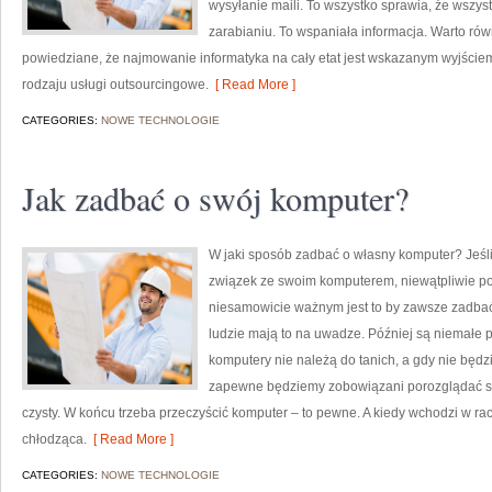
wysyłanie maili. To wszystko sprawia, że wszyst
zarabianiu. To wspaniała informacja. Warto rów
powiedziane, że najmowanie informatyka na cały etat jest wskazanym wyjściem
rodzaju usługi outsourcingowe.
[ Read More ]
CATEGORIES:
NOWE TECHNOLOGIE
Jak zadbać o swój komputer?
W jaki sposób zadbać o własny komputer? Jeśl
związek ze swoim komputerem, niewątpliwie p
niesamowicie ważnym jest to by zawsze zadbać 
ludzie mają to na uwadze. Później są niemałe pr
komputery nie należą do tanich, a gdy nie będz
zapewne będziemy zobowiązani porozglądać się
czysty. W końcu trzeba przeczyścić komputer – to pewne. A kiedy wchodzi w r
chłodząca.
[ Read More ]
CATEGORIES:
NOWE TECHNOLOGIE