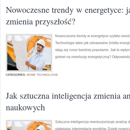
Nowoczesne trendy w energetyce: j
zmienia przyszłość?
Nowoczesne trendy w energetyce szybko ewoluu
Technologie takie jak odnawialne źródła energii
stają się coraz bardziej popularne. Jak to wpł
gotowi na rewolucję energetyczną? Odpowiedzi
CATEGORIES:
NOWE TECHNOLOGIE
Jak sztuczna inteligencja zmienia a
naukowych
Sztuczna inteligencja rewolucjonizuje analizę 
ułatwiając interpretację wyników. Dzięki now