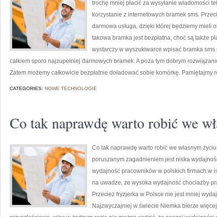
trochę mniej płacić za wysyłanie wiadomości t
korzystanie z internetowych bramek sms. Przec
darmowa usługa, dzięki której będziemy mieli 
takowa bramka jest bezpłatna, choć są także pła
wystarczy w wyszukiwarce wpisać bramka sms d
całkiem sporo najzupełniej darmowych bramek. A poza tym dobrym rozwiązan
Zatem możemy całkowicie bezpłatnie doładować sobie komórkę. Pamiętajmy r
CATEGORIES:
NOWE TECHNOLOGIE
Co tak naprawdę warto robić we w
Co tak naprawdę warto robić we własnym życiu
poruszanym zagadnieniem jest niska wydajność
wydajność pracowników w polskich firmach w i
na uwadze, że wysoka wydajność chociażby pr
Przecież fryzjerka w Polsce nie jest mniej wyda
Najzwyczajniej w świecie Niemka bierze więcej