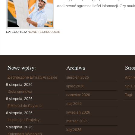
analizować ogromne ilości informacji. Czy nauk
CATEGORIES:
NOWE TECHNOLOGIE
Nowe wpisy:
Archiwa
Stro
Zjednoczone Emiraty Arabskie
sierpień 2026
Arch
9 sierpnia, 2026
lipiec 2026
Spis T
Dieta sportowa
czerwiec 2026
Tagi
8 sierpnia, 2026
maj 2026
Z Miłości do Czytania
kwiecień 2026
6 sierpnia, 2026
Inspiracje i Projekty
marzec 2026
5 sierpnia, 2026
luty 2026
Kalendarz Wydarzeń