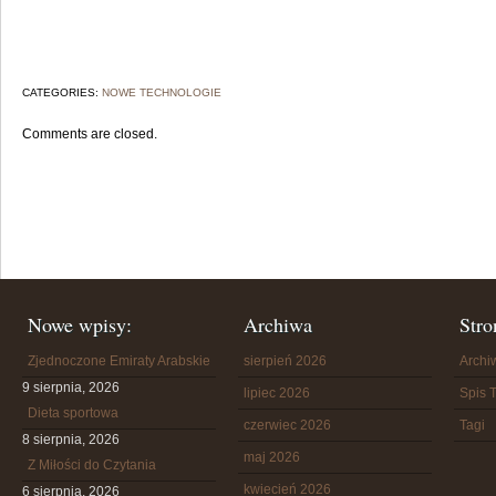
CATEGORIES:
NOWE TECHNOLOGIE
Comments are closed.
Nowe wpisy:
Archiwa
Stro
Zjednoczone Emiraty Arabskie
sierpień 2026
Arch
9 sierpnia, 2026
lipiec 2026
Spis T
Dieta sportowa
czerwiec 2026
Tagi
8 sierpnia, 2026
maj 2026
Z Miłości do Czytania
kwiecień 2026
6 sierpnia, 2026