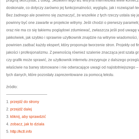
pragną skorzystać z usług. Skutkiem tego też witryna internetowa www koniecz
doskonale, co dotyczy zarówno jej funkcjonalności, wyglądu, jak i rozwiązań 
Bez żadnego ale powinno się zaznaczyć, że wszelkie z tych rzeczy ustala się j
powinny być one zawarte w projekcie witryny. Jeśli chodzi o pierwszy parametr
oraz nie ma co się takiemu poglądowi zdumiewać, zwłaszcza jeśli pod uwagę 
jakkolwiek, jak szybko i sprawnie użytkownik znajdzie na witrynie wiadomości, 
powinien zadbać każdy ekspert, który proponuje tworzenie stron. Projekty od f
jakości i profesjonalizmu. Z pewnością również szalenie znacząca jest szata 
czy grafik może sprawić, że użytkownik internetu zrezygnuje z dalszego przegl
właściwie na barwy stonowane i nie odwracające uwagi od najistotniejszego – t
tych danych, które pozostały zaprezentowane za pomocą tekstu.
źródło:
———————————
1.
przejdź do strony
2.
przejdź dalej
3.
kliknij, aby sprawdzić
4.
zobacz, jak to działa
5.
http://kctl.info