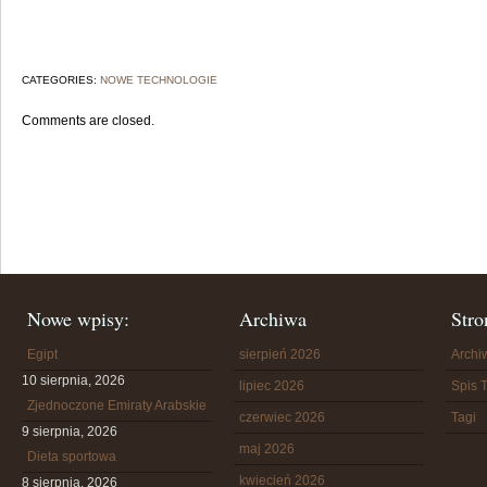
CATEGORIES:
NOWE TECHNOLOGIE
Comments are closed.
Nowe wpisy:
Archiwa
Stro
Egipt
sierpień 2026
Arch
10 sierpnia, 2026
lipiec 2026
Spis T
Zjednoczone Emiraty Arabskie
czerwiec 2026
Tagi
9 sierpnia, 2026
maj 2026
Dieta sportowa
kwiecień 2026
8 sierpnia, 2026