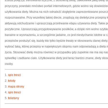
trzeba połączyć trenowania fizyczne, z stosowną dietą. Jakkolwiek jaką dietę s
przyczyny, powstało mnóstwo portali internetowych, gdzie wolno się dowiedzi
użytkowania diety. Można na nich odnaleźć dogłębnie zaprezentowane poszczeg
rozpoznawalne. Przy wszelkiej takiej diecie, znajdują się dietetyczne przepisy
aktywują odchudzanie i upraszczają przetrwanie etapu używania diety. Takie pr
pożyteczne. Upraszczają przygotowywanie posiłków, a dzięki nim wolno szybko
banalne w wysmażeniu, a szczególnie jadalne, co jest niesłychanie istotne w c
przepisów posłużyć się, każdy kto tylko będzie trwały w stosowaniu danej diet
wybrać taką, której przepisy w największym stopniu nam odpowiadają a dieta 
życia. Stosować dietę można również w przypadku gdy zupełnie nie ma się na
sylwetkę i zadbane ciało. Użytkowanie diety jest teraz bardzo znane, diety st
osoby.
1.
spis tresci
2.
teksty
3.
mapa strony
4.
spis tresci
5.
felietony