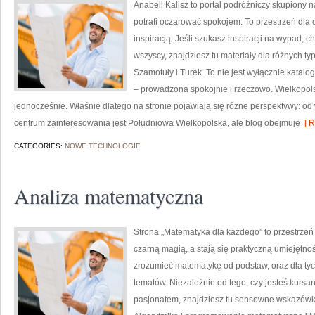
Anabell Kalisz to portal podróżniczy skupiony n
potrafi oczarować spokojem. To przestrzeń dla c
inspiracją. Jeśli szukasz inspiracji na wypad, c
wszyscy, znajdziesz tu materiały dla różnych t
Szamotuły i Turek. To nie jest wyłącznie katal
– prowadzona spokojnie i rzeczowo. Wielkopolsk
jednocześnie. Właśnie dlatego na stronie pojawiają się różne perspektywy: od
centrum zainteresowania jest Południowa Wielkopolska, ale blog obejmuje
[ R
CATEGORIES:
NOWE TECHNOLOGIE
Analiza matematyczna
Strona „Matematyka dla każdego” to przestrzeń 
czarną magią, a stają się praktyczną umiejętno
zrozumieć matematykę od podstaw, oraz dla tych
tematów. Niezależnie od tego, czy jesteś kurs
pasjonatem, znajdziesz tu sensowne wskazówki