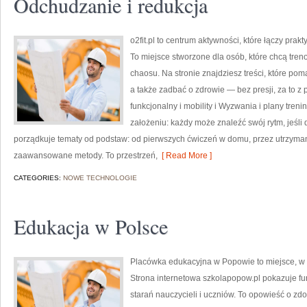
Odchudzanie i redukcja
o2fit.pl to centrum aktywności, które łączy prakty
To miejsce stworzone dla osób, które chcą tren
chaosu. Na stronie znajdziesz treści, które po
a także zadbać o zdrowie — bez presji, za to z
funkcjonalny i mobility i Wyzwania i plany treni
założeniu: każdy może znaleźć swój rytm, jeśli
porządkuje tematy od podstaw: od pierwszych ćwiczeń w domu, przez utrzymani
zaawansowane metody. To przestrzeń,
[ Read More ]
CATEGORIES:
NOWE TECHNOLOGIE
Edukacja w Polsce
Placówka edukacyjna w Popowie to miejsce, w 
Strona internetowa szkolapopow.pl pokazuje f
starań nauczycieli i uczniów. To opowieść o zd