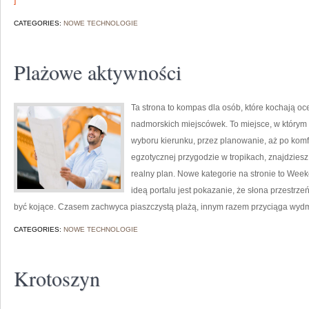
]
CATEGORIES:
NOWE TECHNOLOGIE
Plażowe aktywności
Ta strona to kompas dla osób, które kochają oc
nadmorskich miejscówek. To miejsce, w którym 
wyboru kierunku, przez planowanie, aż po komf
egzotycznej przygodzie w tropikach, znajdziesz
realny plan. Nowe kategorie na stronie to Wee
ideą portalu jest pokazanie, że słona przestrzeń
być kojące. Czasem zachwyca piaszczystą plażą, innym razem przyciąga wyd
CATEGORIES:
NOWE TECHNOLOGIE
Krotoszyn