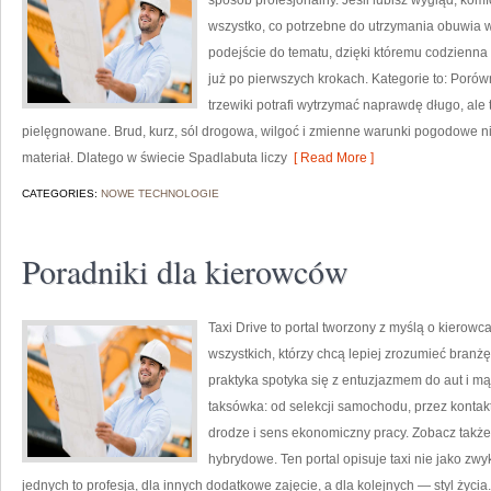
sposób profesjonalny. Jeśli lubisz wygląd, komfo
wszystko, co potrzebne do utrzymania obuwia 
podejście do tematu, dzięki któremu codzienna d
już po pierwszych krokach. Kategorie to: Porówn
trzewiki potrafi wytrzymać naprawdę długo, ale 
pielęgnowane. Brud, kurz, sól drogowa, wilgoć i zmienne warunki pogodowe nie 
materiał. Dlatego w świecie Spadlabuta liczy
[ Read More ]
CATEGORIES:
NOWE TECHNOLOGIE
Poradniki dla kierowców
Taxi Drive to portal tworzony z myślą o kierow
wszystkich, którzy chcą lepiej zrozumieć branżę
praktyka spotyka się z entuzjazmem do aut i m
taksówka: od selekcji samochodu, przez konta
drodze i sens ekonomiczny pracy. Zobacz takż
hybrydowe. Ten portal opisuje taxi nie jako zwyk
jednych to profesja, dla innych dodatkowe zajęcie, a dla kolejnych — styl życi