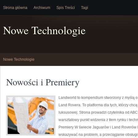
Strona główna
Archiwum
Spis Treści
Tagi
Nowe Technologie
Nowe Technologie
Nowości i Premiery
Landworld to kompendium stworzony z myślą o
Land Rovera. To platforma dla tych, którzy chc
luksusowej. Strona prowadzi czytelnika od ABC
warsztatowy punkt widzenia z tłem rynku i tech
Premiery W świecie Jaguarów i Land Roverów li
wskazywać na problem, a przeciąganie obsługi 