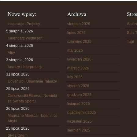
Nowe wpisy:
Archiwa
Stro
Inspiracje i Projekty
sierpień 2026
Arch
5 sierpnia, 2026
lipiec 2026
Spis T
Kalendarz Wydarzeń
czerwiec 2026
Tagi
4 sierpnia, 2026
maj 2026
Alpy
kwiecień 2026
3 sierpnia, 2026
Analizy i Interpretacje
marzec 2026
31 lipca, 2026
luty 2026
Cover Up i Usuwanie Tatuaży
styczeń 2026
29 lipca, 2026
grudzień 2025
Ciekawostki Fitness i Nowinki
ze Świata Sportu
listopad 2025
26 lipca, 2026
październik 2025
Magiczne Miejsca i Tajemnice
Afryki
wrzesień 2025
25 lipca, 2026
sierpień 2025
Styl z Orłem