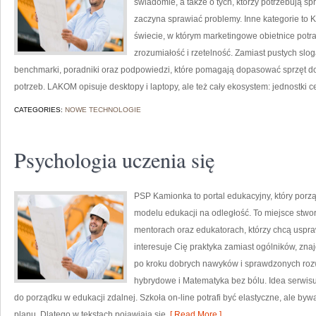
świadomie, a także o tych, którzy potrzebują 
zaczyna sprawiać problemy. Inne kategorie to 
świecie, w którym marketingowe obietnice pot
zrozumiałość i rzetelność. Zamiast pustych slo
benchmarki, poradniki oraz podpowiedzi, które pomagają dopasować sprzęt do
potrzeb. LAKOM opisuje desktopy i laptopy, ale też cały ekosystem: jednostki c
CATEGORIES:
NOWE TECHNOLOGIE
Psychologia uczenia się
PSP Kamionka to portal edukacyjny, który porząd
modelu edukacji na odległość. To miejsce stw
mentorach oraz edukatorach, którzy chcą uspraw
interesuje Cię praktyka zamiast ogólników, zna
po kroku dobrych nawyków i sprawdzonych rozw
hybrydowe i Matematyka bez bólu. Idea serwisu 
do porządku w edukacji zdalnej. Szkoła on-line potrafi być elastyczne, ale byw
planu. Dlatego w tekstach pojawiają się
[ Read More ]