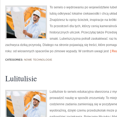
To serwis o wędrowaniu po województwie lubels
lubią odkrywać lokalne ciekawostki i chcą uk
Znajdziesz tu opisy ścieżek, inspiracje na krót
To przestrzeń dla tych, którzy cenią kameralnoś
historycznych uliczek. Przeczytaj także Przedsi
smaki. Lubelszczyzna potrafi zaskakiwać: raz 
zachwyca dziką przyrodą. Dlatego na stronie pojawiają się treści, które poma
roku: od wiosennych spacerów po zimowe wypady. W centrum uwagi jest
[ Rea
CATEGORIES:
NOWE TECHNOLOGIE
Lulitulisie
Lulitulisie to serwis edukacyjna stworzona z my
prowadzić naukę w sposób zrozumiały. To miej
codzienne zadania zamieniają się w pozytywne 
wyobraźnią, dzięki czemu przedszkolak może po
najbardziej zaciekawia. Polecamy Muzyka i Mat