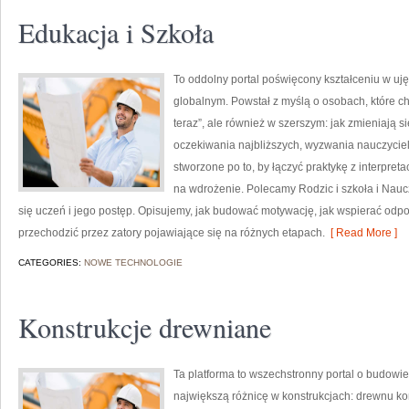
Edukacja i Szkoła
To oddolny portal poświęcony kształceniu w uj
globalnym. Powstał z myślą o osobach, które chcą
teraz”, ale również w szerszym: jak zmieniają s
oczekiwania najbliższych, wyzwania nauczycieli o
stworzone po to, by łączyć praktykę z interpreta
na wdrożenie. Polecamy Rodzic i szkoła i Nauc
się uczeń i jego postęp. Opisujemy, jak budować motywację, jak wspierać odpo
przechodzić przez zatory pojawiające się na różnych etapach.
[ Read More ]
CATEGORIES:
NOWE TECHNOLOGIE
Konstrukcje drewniane
Ta platforma to wszechstronny portal o budowi
największą różnicę w konstrukcjach: drewnu kon