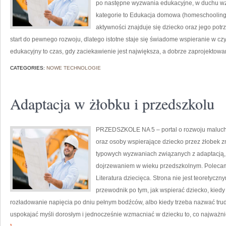
po następne wyzwania edukacyjne, w duchu wz
kategorie to Edukacja domowa (homeschooling
aktywności znajduje się dziecko oraz jego potr
start do pewnego rozwoju, dlatego istotne staje się świadome wspieranie w cz
edukacyjny to czas, gdy zaciekawienie jest największa, a dobrze zaprojektowan
CATEGORIES:
NOWE TECHNOLOGIE
Adaptacja w żłobku i przedszkolu
PRZEDSZKOLE NA 5 – portal o rozwoju maluch
oraz osoby wspierające dziecko przez żłobek zn
typowych wyzwaniach związanych z adaptacją,
dojrzewaniem w wieku przedszkolnym. Polecamy
Literatura dziecięca. Strona nie jest teoretycz
przewodnik po tym, jak wspierać dziecko, kiedy
rozładowanie napięcia po dniu pełnym bodźców, albo kiedy trzeba nazwać trud
uspokajać myśli dorosłym i jednocześnie wzmacniać w dziecku to, co najważn