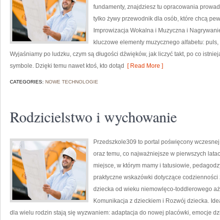
fundamenty, znajdziesz tu opracowania prowadząc
tylko żywy przewodnik dla osób, które chcą pe
Improwizacja Wokalna i Muzyczna i Nagrywanie
kluczowe elementy muzycznego alfabetu: puls, a
Wyjaśniamy po ludzku, czym są długości dźwięków, jak liczyć takt, po co istniej
symbole. Dzięki temu nawet ktoś, kto dotąd
[ Read More ]
CATEGORIES:
NOWE TECHNOLOGIE
Rodzicielstwo i wychowanie
Przedszkole309 to portal poświęcony wczesnej 
oraz temu, co najważniejsze w pierwszych lata
miejsce, w którym mamy i tatusiowie, pedagodz
praktyczne wskazówki dotyczące codzienności 
dziecka od wieku niemowlęco-toddlerowego aż p
Komunikacja z dzieckiem i Rozwój dziecka. Ide
dla wielu rodzin stają się wyzwaniem: adaptacja do nowej placówki, emocje dzi