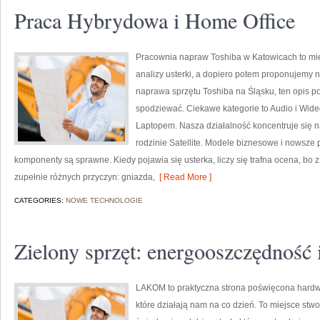
Praca Hybrydowa i Home Office
Pracownia napraw Toshiba w Katowicach to mi
analizy usterki, a dopiero potem proponujemy n
naprawa sprzętu Toshiba na Śląsku, ten opis p
spodziewać. Ciekawe kategorie to Audio i Wide
Laptopem. Nasza działalność koncentruje się n
rodzinie Satellite. Modele biznesowe i nowsze p
komponenty są sprawne. Kiedy pojawia się usterka, liczy się trafna ocena, b
zupełnie różnych przyczyn: gniazda,
[ Read More ]
CATEGORIES:
NOWE TECHNOLOGIE
Zielony sprzęt: energooszczędność 
LAKOM to praktyczna strona poświęcona hardwa
które działają nam na co dzień. To miejsce stw