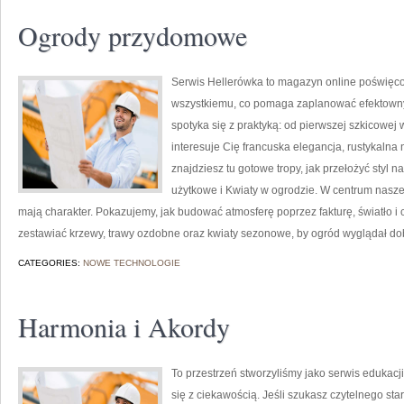
Ogrody przydomowe
Serwis Hellerówka to magazyn online poświęc
wszystkiemu, co pomaga zaplanować efektowny 
spotyka się z praktyką: od pierwszej szkicowej wi
interesuje Cię francuska elegancja, rustykalna 
znajdziesz tu gotowe tropy, jak przełożyć styl n
użytkowe i Kwiaty w ogrodzie. W centrum naszej
mają charakter. Pokazujemy, jak budować atmosferę poprzez fakturę, światło i
zestawiać krzewy, trawy ozdobne oraz kwiaty sezonowe, by ogród wyglądał do
CATEGORIES:
NOWE TECHNOLOGIE
Harmonia i Akordy
To przestrzeń stworzyliśmy jako serwis edukac
się z ciekawością. Jeśli szukasz czytelnego st