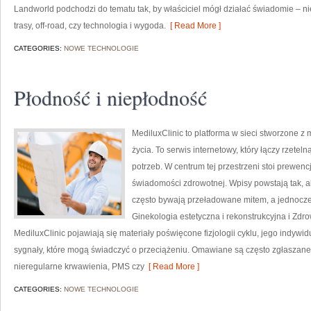
Landworld podchodzi do tematu tak, by właściciel mógł działać świadomie – nie
trasy, off-road, czy technologia i wygoda.
[ Read More ]
CATEGORIES:
NOWE TECHNOLOGIE
Płodność i niepłodność
MediluxClinic to platforma w sieci stworzone z
życia. To serwis internetowy, który łączy rzete
potrzeb. W centrum tej przestrzeni stoi prewe
świadomości zdrowotnej. Wpisy powstają tak, a
często bywają przeładowane mitem, a jednocześ
Ginekologia estetyczna i rekonstrukcyjna i Zdr
MediluxClinic pojawiają się materiały poświęcone fizjologii cyklu, jego indy
sygnały, które mogą świadczyć o przeciążeniu. Omawiane są często zgłaszane
nieregularne krwawienia, PMS czy
[ Read More ]
CATEGORIES:
NOWE TECHNOLOGIE