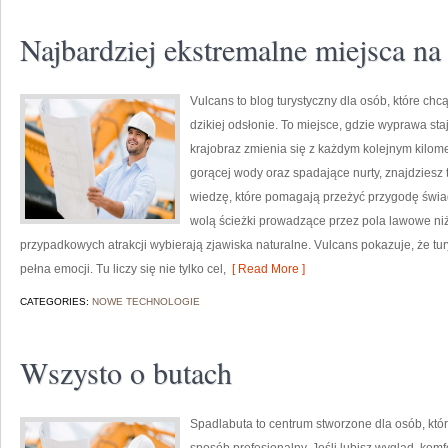
Najbardziej ekstremalne miejsca na
Vulcans to blog turystyczny dla osób, które chc
dzikiej odsłonie. To miejsce, gdzie wyprawa staj
krajobraz zmienia się z każdym kolejnym kilome
gorącej wody oraz spadające nurty, znajdziesz t
wiedzę, które pomagają przeżyć przygodę świad
wolą ścieżki prowadzące przez pola lawowe niż 
przypadkowych atrakcji wybierają zjawiska naturalne. Vulcans pokazuje, że t
pełna emocji. Tu liczy się nie tylko cel,
[ Read More ]
CATEGORIES:
NOWE TECHNOLOGIE
Wszysto o butach
Spadlabuta to centrum stworzone dla osób, któ