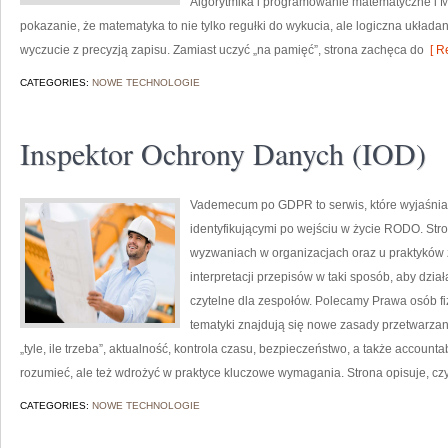
Algorytmika i programowanie matematyczne i M
pokazanie, że matematyka to nie tylko regułki do wykucia, ale logiczna układan
wyczucie z precyzją zapisu. Zamiast uczyć „na pamięć”, strona zachęca do
[ R
CATEGORIES:
NOWE TECHNOLOGIE
Inspektor Ochrony Danych (IOD)
Vademecum po GDPR to serwis, które wyjaśnia 
identyfikującymi po wejściu w życie RODO. Str
wyzwaniach w organizacjach oraz u praktyków z
interpretacji przepisów w taki sposób, aby dzia
czytelne dla zespołów. Polecamy Prawa osób fi
tematyki znajdują się nowe zasady przetwarzan
„tyle, ile trzeba”, aktualność, kontrola czasu, bezpieczeństwo, a także accounta
rozumieć, ale też wdrożyć w praktyce kluczowe wymagania. Strona opisuje, c
CATEGORIES:
NOWE TECHNOLOGIE