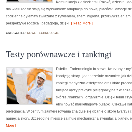
Komunikacja z dzieckiem i Rozwój dziecka. Ide
dla wielu rodzin stają się wyzwaniem: adaptacja do nowej placówki, emocje dzi
codzienne dylematy związane z żywieniem, snem, higieną, przyzwyczajeniami
perspektywę rodzica i pedagoga, dzięki
[ Read More ]
CATEGORIES:
NOWE TECHNOLOGIE
Testy porównawcze i rankingi
Estetica Endermologia to serwis tworzony z my
kondycję skóry i jednocześnie rozumieć, jak dz
zabiegi medyczno-estetyczne oraz które proce
miejsce łączy praktykę pielęgnacyjną z wiedz
skórze, tkankach i organizmie. Dzięki temu czy
eliminować marketingowe pułapki. Ciekawe ka
pielęgnacja. W centrum zainteresowania znajduje się dbanie o skórę twarzy i 
napięcia skóry. Szczególne miejsce zajmuje mechaniczna stymulacja tkanek, r
More ]