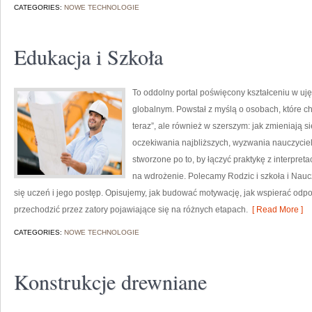
CATEGORIES:
NOWE TECHNOLOGIE
Edukacja i Szkoła
To oddolny portal poświęcony kształceniu w uj
globalnym. Powstał z myślą o osobach, które chcą
teraz”, ale również w szerszym: jak zmieniają s
oczekiwania najbliższych, wyzwania nauczycieli o
stworzone po to, by łączyć praktykę z interpreta
na wdrożenie. Polecamy Rodzic i szkoła i Nauc
się uczeń i jego postęp. Opisujemy, jak budować motywację, jak wspierać odpo
przechodzić przez zatory pojawiające się na różnych etapach.
[ Read More ]
CATEGORIES:
NOWE TECHNOLOGIE
Konstrukcje drewniane