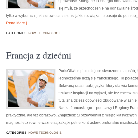
sprawność. Kategorie to Energia odnawialna w 
się myśl, że przechodzenie na odnawialne źródł
tylko w wyborach: jaki surowiec ma sens, jakie rozwiązanie pasuje do potrzeb, j
Read More ]
CATEGORIES:
NOWE TECHNOLOGIE
Francja z dziećmi
ParisGliwice.pl to miejsce stworzone dla osób, 
jednocześnie uczą się francuskiego. To połąc
Sekwaną oraz nauki języka, który ułatwia komu
szukasz inspiracji na wyjazd, ale też chcesz zr
tutaj znajdziesz opowieści zbudowane właśnie 
Nauka francuskiego – podstawy i Regiony Franc
praktycznie, ale też obrazowo. Znajdziesz tu przewodniki z miejsc klasycznych 
magnes, lecz równie ważne są zakątki pełne kontrastów: bretońskie miasteczk
CATEGORIES:
NOWE TECHNOLOGIE