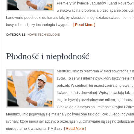
Premiery W świecie Jaguarów i Land Roverów li
wskazywać na problem, a przeciąganie obsługi 
Landworld podchodzi do tematu tak, by właściciel mógł działać świadomie – nie
trasy, off-road, czy technologia i wygoda.
[ Read More ]
CATEGORIES:
NOWE TECHNOLOGIE
Płodność i niepłodność
MediluxClinic to platforma w sieci stworzone z
życia. To serwis internetowy, który łączy rzete
potrzeb. W centrum tej przestrzeni stoi prewe
świadomości zdrowotnej. Wpisy powstają tak, a
często bywają przeładowane mitem, a jednocześ
Ginekologia estetyczna i rekonstrukcyjna i Zdr
MediluxClinic pojawiają się materiały poświęcone fizjologii cyklu, jego indy
sygnały, które mogą świadczyć o przeciążeniu. Omawiane są często zgłaszane
nieregularne krwawienia, PMS czy
[ Read More ]