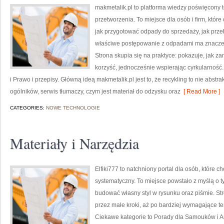
makmetalik.pl to platforma wiedzy poświęcony t
przetworzenia. To miejsce dla osób i firm, które 
jak przygotować odpady do sprzedaży, jak prze
właściwe postępowanie z odpadami ma znaczenie
Strona skupia się na praktyce: pokazuje, jak z
korzyść, jednocześnie wspierając cyrkularność
i Prawo i przepisy. Główną ideą makmetalik.pl jest to, że recykling to nie abstr
ogólników, serwis tłumaczy, czym jest materiał do odzysku oraz
[ Read More ]
CATEGORIES:
NOWE TECHNOLOGIE
Materiały i Narzędzia
Elfiki777 to natchniony portal dla osób, które 
systematyczny. To miejsce powstało z myślą o ty
budować własny styl w rysunku oraz piśmie. St
przez małe kroki, aż po bardziej wymagające 
Ciekawe kategorie to Porady dla Samouków i Ar