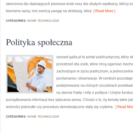
stworzona dla stawiających pierwsze kroki oraz dla obytych wędkarzy, którzy l
klarowne opisy, inni zwrócą uwagę na drobiazg, który
[ Read More ]
CATEGORIES:
NOWE TECHNOLOGIE
Polityka społeczna
ryszard-galla.pl to portal publicystyczny, który 
przestrzeń dla osób, które chcą ogarniać mech
zachodzące w życiu publicznym, a jednocześn
porównania i obserwacje. W centrum pozostaje c
podejmowane na różnych szczeblach przekłada
na stronie Fakty i mity o polityce i Unijne fund
porządkowania informacji bez spłycania sensu. Chodzi o to, by tematy takie jak
wolności jednostki czy procedury demokratyczne stały się czytelne.
[ Read Mor
CATEGORIES:
NOWE TECHNOLOGIE