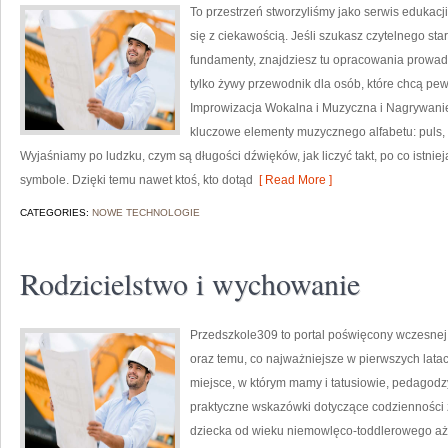
To przestrzeń stworzyliśmy jako serwis edukac
się z ciekawością. Jeśli szukasz czytelnego st
fundamenty, znajdziesz tu opracowania prowadząc
tylko żywy przewodnik dla osób, które chcą pe
Improwizacja Wokalna i Muzyczna i Nagrywanie
kluczowe elementy muzycznego alfabetu: puls, a
Wyjaśniamy po ludzku, czym są długości dźwięków, jak liczyć takt, po co istniej
symbole. Dzięki temu nawet ktoś, kto dotąd
[ Read More ]
CATEGORIES:
NOWE TECHNOLOGIE
Rodzicielstwo i wychowanie
Przedszkole309 to portal poświęcony wczesnej 
oraz temu, co najważniejsze w pierwszych lata
miejsce, w którym mamy i tatusiowie, pedagodz
praktyczne wskazówki dotyczące codzienności 
dziecka od wieku niemowlęco-toddlerowego aż p