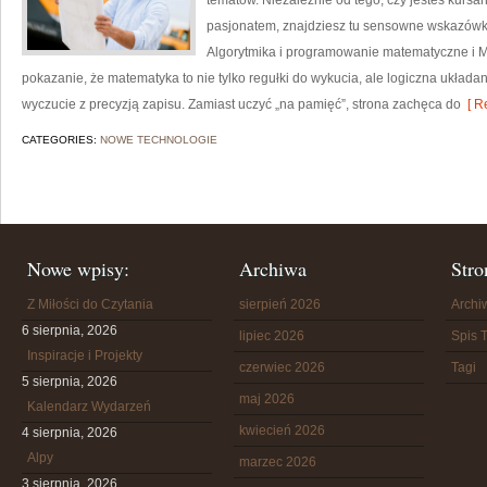
tematów. Niezależnie od tego, czy jesteś kurs
pasjonatem, znajdziesz tu sensowne wskazówki
Algorytmika i programowanie matematyczne i M
pokazanie, że matematyka to nie tylko regułki do wykucia, ale logiczna układan
wyczucie z precyzją zapisu. Zamiast uczyć „na pamięć”, strona zachęca do
[ R
CATEGORIES:
NOWE TECHNOLOGIE
Nowe wpisy:
Archiwa
Stro
Z Miłości do Czytania
sierpień 2026
Arch
6 sierpnia, 2026
lipiec 2026
Spis T
Inspiracje i Projekty
czerwiec 2026
Tagi
5 sierpnia, 2026
maj 2026
Kalendarz Wydarzeń
kwiecień 2026
4 sierpnia, 2026
Alpy
marzec 2026
3 sierpnia, 2026