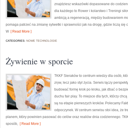
znajdziesz wskazówki dopasowane do codziennoś
dla każdego to Rower i kolarstwo i Treningi si
ambicją a regeneracją, między budowaniem moc
pomaga patrzeć na zmianę sylwetki i sprawności jak na drogę, gdzie liczą się 
W
[ Read More ]
CATEGORIES:
NOWE TECHNOLOGIE
Żywienie w sporcie
TKKF Sieraków to centrum wiedzy dla osób, któ
zryw, lecz jako styl życia. Serwis łączy perspe
budować formę krok po kroku, jak dbać o bezpi
duchu fair play. To miejsce dla tych, którzy chc
są na etapie pierwszych kroków. Polecamy Fakty
odpoczynek. W centrum serwisu stoi idea, że tre
planem, który powinien pasować do celów oraz realiów dnia codziennego. T
sposób,
[ Read More ]