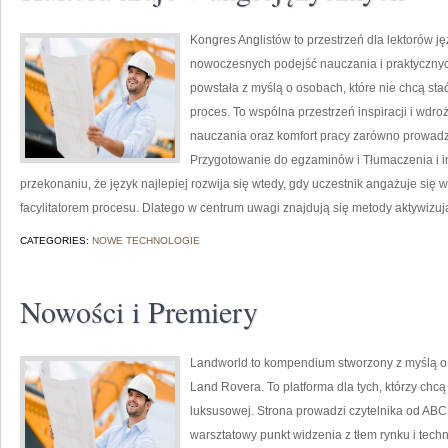
Kongres Anglistów to przestrzeń dla lektorów ję
nowoczesnych podejść nauczania i praktycznych
powstała z myślą o osobach, które nie chcą stać
proces. To wspólna przestrzeń inspiracji i wdro
nauczania oraz komfort pracy zarówno prowadzą
Przygotowanie do egzaminów i Tłumaczenia i int
przekonaniu, że język najlepiej rozwija się wtedy, gdy uczestnik angażuje się 
facylitatorem procesu. Dlatego w centrum uwagi znajdują się metody aktywizuj
CATEGORIES:
NOWE TECHNOLOGIE
Nowości i Premiery
Landworld to kompendium stworzony z myślą o
Land Rovera. To platforma dla tych, którzy chc
luksusowej. Strona prowadzi czytelnika od ABC
warsztatowy punkt widzenia z tłem rynku i tech