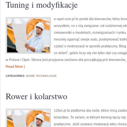
Tuning i modyfikacje
e-opel.com.pl to portal dla kierowców, który kon
wszystkim, co z nią związane: od codziennej ek
ciekawostki o modelach, rozwiązaniach i rynku.
mocniej ogarnąć swoje auto, podejmować trafn
czytać o motoryzacji w sposób praktyczny. Blo
co dzień”, gdzie liczy się nie tylko styl czy osi
w Polsce i Opel. Strona jest przyjazna zarówno dla początkujących kierowców, j
Read More ]
CATEGORIES:
NOWE TECHNOLOGIE
Rower i kolarstwo
12ton.pl to platforma dla osób, które chcą zadb
kolarstwo. To serwis, w którym trening łączy się
praktyczne. Jeśli szukasz motywacji albo chce