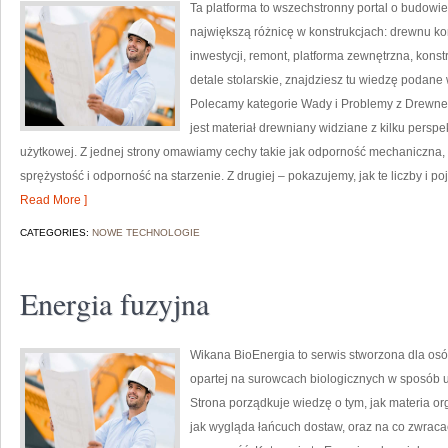
Ta platforma to wszechstronny portal o budowi
największą różnicę w konstrukcjach: drewnu kon
inwestycji, remont, platforma zewnętrzna, kons
detale stolarskie, znajdziesz tu wiedzę podane
Polecamy kategorie Wady i Problemy z Drewne
jest materiał drewniany widziane z kilku perspek
użytkowej. Z jednej strony omawiamy cechy takie jak odporność mechaniczna, 
sprężystość i odporność na starzenie. Z drugiej – pokazujemy, jak te liczby i p
Read More ]
CATEGORIES:
NOWE TECHNOLOGIE
Energia fuzyjna
Wikana BioEnergia to serwis stworzona dla osób
opartej na surowcach biologicznych w sposób u
Strona porządkuje wiedzę o tym, jak materia or
jak wygląda łańcuch dostaw, oraz na co zwraca