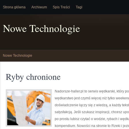
Strona główna
Archiwum
Spis Treści
Tagi
Nowe Technologie
Nowe Technologie
Ryby chronione
Nadorsze-haller.pl to serwis wędkarski, który p
wędkarstwo jest czymś więcej niż tylko weeke
doświadczenie łączy się z wiedzą, a każdy tek
satysfakcją. Jeśli szukasz inspiracji, chcesz u
po prostu lubisz czytać o wodzie, rybach i wędka
kompendium. Nowości na stronie to Rzeki i jezio