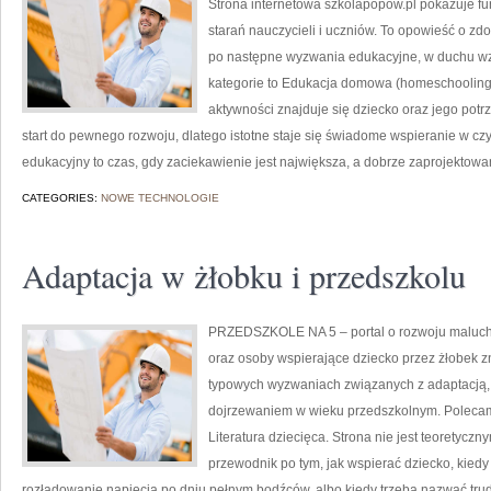
Strona internetowa szkolapopow.pl pokazuje f
starań nauczycieli i uczniów. To opowieść o zd
po następne wyzwania edukacyjne, w duchu wz
kategorie to Edukacja domowa (homeschooling
aktywności znajduje się dziecko oraz jego potr
start do pewnego rozwoju, dlatego istotne staje się świadome wspieranie w cz
edukacyjny to czas, gdy zaciekawienie jest największa, a dobrze zaprojektowan
CATEGORIES:
NOWE TECHNOLOGIE
Adaptacja w żłobku i przedszkolu
PRZEDSZKOLE NA 5 – portal o rozwoju maluch
oraz osoby wspierające dziecko przez żłobek zn
typowych wyzwaniach związanych z adaptacją,
dojrzewaniem w wieku przedszkolnym. Polecamy
Literatura dziecięca. Strona nie jest teoretycz
przewodnik po tym, jak wspierać dziecko, kiedy
rozładowanie napięcia po dniu pełnym bodźców, albo kiedy trzeba nazwać trud