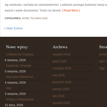
się swoboda i zachęta do samodzielności. Lulitulisie pomaga budować wiarę w 
ważne i warte docenienia. Treści na stronie
[ Read More ]
CATEGORIES:
NOWE TECHNOLOGIE
« Older Entries
Nowe wpisy:
Archiwa
Stro
Z Miłości do Czytania
sierpień 2026
Arch
6 sierpnia, 2026
lipiec 2026
Spis T
Inspiracje i Projekty
czerwiec 2026
Tagi
5 sierpnia, 2026
maj 2026
Kalendarz Wydarzeń
kwiecień 2026
4 sierpnia, 2026
Alpy
marzec 2026
3 sierpnia, 2026
luty 2026
Analizy i Interpretacje
styczeń 2026
31 lipca, 2026