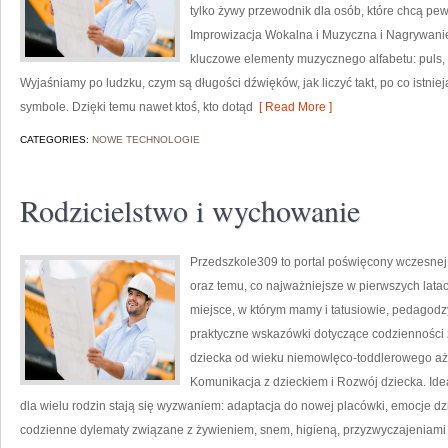
tylko żywy przewodnik dla osób, które chcą pe
Improwizacja Wokalna i Muzyczna i Nagrywanie
kluczowe elementy muzycznego alfabetu: puls, a
Wyjaśniamy po ludzku, czym są długości dźwięków, jak liczyć takt, po co istniej
symbole. Dzięki temu nawet ktoś, kto dotąd
[ Read More ]
CATEGORIES:
NOWE TECHNOLOGIE
Rodzicielstwo i wychowanie
Przedszkole309 to portal poświęcony wczesnej 
oraz temu, co najważniejsze w pierwszych lata
miejsce, w którym mamy i tatusiowie, pedagodz
praktyczne wskazówki dotyczące codzienności 
dziecka od wieku niemowlęco-toddlerowego aż p
Komunikacja z dzieckiem i Rozwój dziecka. Ide
dla wielu rodzin stają się wyzwaniem: adaptacja do nowej placówki, emocje dzi
codzienne dylematy związane z żywieniem, snem, higieną, przyzwyczajeniami