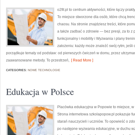
o2fit.pl to centrum aktywności, które łączy prakty
To miejsce stworzone dla osób, które chcą tren
chaosu. Na stronie znajdziesz treści, które po
a także zadbać o zdrowie — bez presji, za to z
funkcjonalny i mobility i Wyzwania i plany treni
założeniu: każdy może znaleźć swój rytm, jeśli
porządkuje tematy od podstaw: od pierwszych ćwiczeń w domu, przez utrzymani
zaawansowane metody. To przestrzeń,
[ Read More ]
CATEGORIES:
NOWE TECHNOLOGIE
Edukacja w Polsce
Placówka edukacyjna w Popowie to miejsce, w 
Strona internetowa szkolapopow.pl pokazuje f
starań nauczycieli i uczniów. To opowieść o zd
po następne wyzwania edukacyjne, w duchu wz