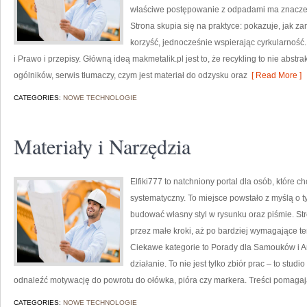
właściwe postępowanie z odpadami ma znaczenie
Strona skupia się na praktyce: pokazuje, jak z
korzyść, jednocześnie wspierając cyrkularność
i Prawo i przepisy. Główną ideą makmetalik.pl jest to, że recykling to nie abstr
ogólników, serwis tłumaczy, czym jest materiał do odzysku oraz
[ Read More ]
CATEGORIES:
NOWE TECHNOLOGIE
Materiały i Narzędzia
Elfiki777 to natchniony portal dla osób, które 
systematyczny. To miejsce powstało z myślą o ty
budować własny styl w rysunku oraz piśmie. St
przez małe kroki, aż po bardziej wymagające 
Ciekawe kategorie to Porady dla Samouków i Ar
działanie. To nie jest tylko zbiór prac – to stu
odnaleźć motywację do powrotu do ołówka, pióra czy markera. Treści pomaga
CATEGORIES:
NOWE TECHNOLOGIE