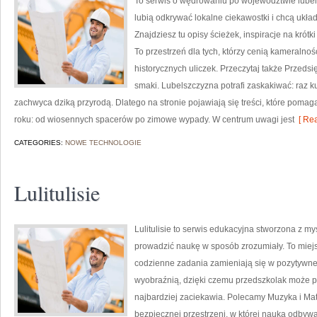
To serwis o wędrowaniu po województwie lubels
lubią odkrywać lokalne ciekawostki i chcą uk
Znajdziesz tu opisy ścieżek, inspiracje na krót
To przestrzeń dla tych, którzy cenią kameralnoś
historycznych uliczek. Przeczytaj także Przedsi
smaki. Lubelszczyzna potrafi zaskakiwać: raz 
zachwyca dziką przyrodą. Dlatego na stronie pojawiają się treści, które poma
roku: od wiosennych spacerów po zimowe wypady. W centrum uwagi jest
[ Rea
CATEGORIES:
NOWE TECHNOLOGIE
Lulitulisie
Lulitulisie to serwis edukacyjna stworzona z my
prowadzić naukę w sposób zrozumiały. To miej
codzienne zadania zamieniają się w pozytywne 
wyobraźnią, dzięki czemu przedszkolak może po
najbardziej zaciekawia. Polecamy Muzyka i Mat
bezpiecznej przestrzeni, w której nauka odbywa 