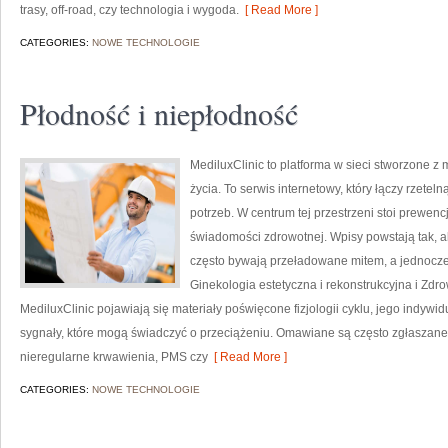
trasy, off-road, czy technologia i wygoda.
[ Read More ]
CATEGORIES:
NOWE TECHNOLOGIE
Płodność i niepłodność
MediluxClinic to platforma w sieci stworzone z
życia. To serwis internetowy, który łączy rzete
potrzeb. W centrum tej przestrzeni stoi prewe
świadomości zdrowotnej. Wpisy powstają tak, a
często bywają przeładowane mitem, a jednocześ
Ginekologia estetyczna i rekonstrukcyjna i Zdr
MediluxClinic pojawiają się materiały poświęcone fizjologii cyklu, jego indy
sygnały, które mogą świadczyć o przeciążeniu. Omawiane są często zgłaszane
nieregularne krwawienia, PMS czy
[ Read More ]
CATEGORIES:
NOWE TECHNOLOGIE