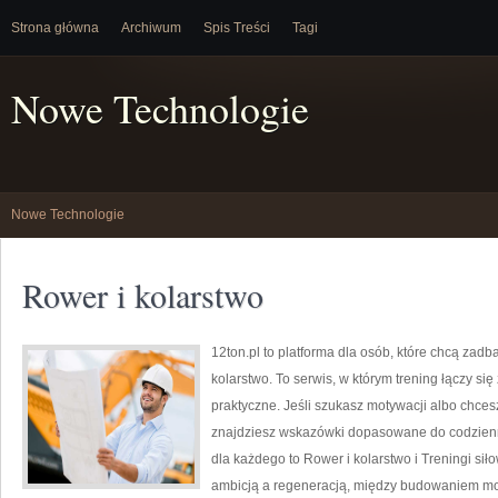
Strona główna
Archiwum
Spis Treści
Tagi
Nowe Technologie
Nowe Technologie
Rower i kolarstwo
12ton.pl to platforma dla osób, które chcą zadb
kolarstwo. To serwis, w którym trening łączy się
praktyczne. Jeśli szukasz motywacji albo chce
znajdziesz wskazówki dopasowane do codziennoś
dla każdego to Rower i kolarstwo i Treningi si
ambicją a regeneracją, między budowaniem moc