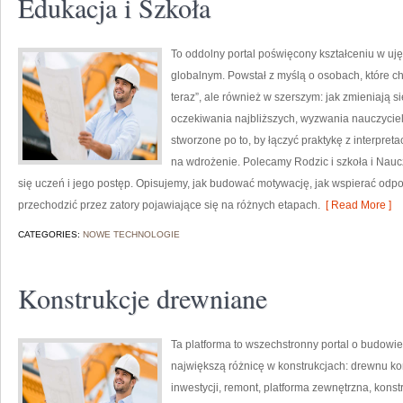
Edukacja i Szkoła
To oddolny portal poświęcony kształceniu w uj
globalnym. Powstał z myślą o osobach, które chcą
teraz”, ale również w szerszym: jak zmieniają s
oczekiwania najbliższych, wyzwania nauczycieli o
stworzone po to, by łączyć praktykę z interpreta
na wdrożenie. Polecamy Rodzic i szkoła i Nauc
się uczeń i jego postęp. Opisujemy, jak budować motywację, jak wspierać odpo
przechodzić przez zatory pojawiające się na różnych etapach.
[ Read More ]
CATEGORIES:
NOWE TECHNOLOGIE
Konstrukcje drewniane
Ta platforma to wszechstronny portal o budowi
największą różnicę w konstrukcjach: drewnu kon
inwestycji, remont, platforma zewnętrzna, kons