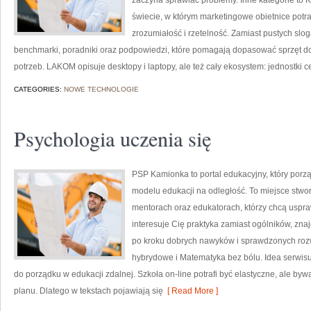
zaczyna sprawiać problemy. Inne kategorie to 
świecie, w którym marketingowe obietnice pot
zrozumiałość i rzetelność. Zamiast pustych slo
benchmarki, poradniki oraz podpowiedzi, które pomagają dopasować sprzęt do
potrzeb. LAKOM opisuje desktopy i laptopy, ale też cały ekosystem: jednostki c
CATEGORIES:
NOWE TECHNOLOGIE
Psychologia uczenia się
PSP Kamionka to portal edukacyjny, który porząd
modelu edukacji na odległość. To miejsce stw
mentorach oraz edukatorach, którzy chcą uspraw
interesuje Cię praktyka zamiast ogólników, zna
po kroku dobrych nawyków i sprawdzonych rozw
hybrydowe i Matematyka bez bólu. Idea serwisu 
do porządku w edukacji zdalnej. Szkoła on-line potrafi być elastyczne, ale byw
planu. Dlatego w tekstach pojawiają się
[ Read More ]