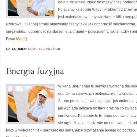
detale stolarskie, znajdziesz tu wiedzę podane
Polecamy kategorie Wady i Problemy z Drewne
jest materiał drewniany widziane z kilku perspek
użytkowej. Z jednej strony omawiamy cechy takie jak odporność mechaniczna, 
sprężystość i odporność na starzenie. Z drugiej – pokazujemy, jak te liczby i p
Read More ]
CATEGORIES:
NOWE TECHNOLOGIE
Energia fuzyjna
Wikana BioEnergia to serwis stworzona dla osób
opartej na surowcach biologicznych w sposób u
Strona porządkuje wiedzę o tym, jak materia or
jak wygląda łańcuch dostaw, oraz na co zwraca
sprawność. Kategorie to Energia odnawialna w 
się myśl, że przechodzenie na odnawialne źródł
tylko w wyborach: jaki surowiec ma sens, jakie rozwiązanie pasuje do potrzeb, j