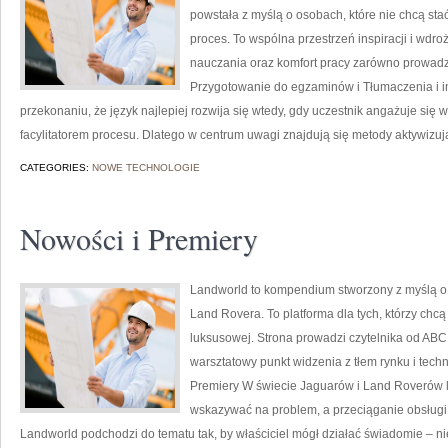
powstała z myślą o osobach, które nie chcą stać
proces. To wspólna przestrzeń inspiracji i wdro
nauczania oraz komfort pracy zarówno prowadzą
Przygotowanie do egzaminów i Tłumaczenia i int
przekonaniu, że język najlepiej rozwija się wtedy, gdy uczestnik angażuje się 
facylitatorem procesu. Dlatego w centrum uwagi znajdują się metody aktywizuj
CATEGORIES:
NOWE TECHNOLOGIE
Nowości i Premiery
Landworld to kompendium stworzony z myślą o
Land Rovera. To platforma dla tych, którzy chc
luksusowej. Strona prowadzi czytelnika od ABC
warsztatowy punkt widzenia z tłem rynku i tech
Premiery W świecie Jaguarów i Land Roverów li
wskazywać na problem, a przeciąganie obsługi 
Landworld podchodzi do tematu tak, by właściciel mógł działać świadomie – nie