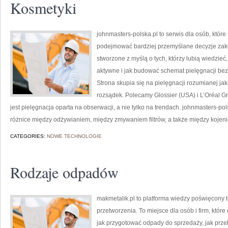
Kosmetyki
johnmasters-polska.pl to serwis dla osób, które
podejmować bardziej przemyślane decyzje zak
stworzone z myślą o tych, którzy lubią wiedzieć,
aktywne i jak budować schemat pielęgnacji b
Strona skupia się na pielęgnacji rozumianej jako
rozsądek. Polecamy Glossier (USA) i L’Oréal 
jest pielęgnacja oparta na obserwacji, a nie tylko na trendach. johnmasters-
różnice między odżywianiem, między zmywaniem filtrów, a także między kojeni
CATEGORIES:
NOWE TECHNOLOGIE
Rodzaje odpadów
makmetalik.pl to platforma wiedzy poświęcony t
przetworzenia. To miejsce dla osób i firm, które 
jak przygotować odpady do sprzedaży, jak prze