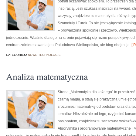
potrafi oczarować spokojem. To przestrzeń dla c
inspiracją. Jeśli szukasz inspiracji na wypad, c
wszyscy, znajdziesz tu materiały dla różnych t
Szamotuły i Turek. To nie jest wyłącznie katal
– prowadzona spokojnie i rzeczowo. Wielkopolsk
jednocześnie. Właśnie dlatego na stronie pojawiają się różne perspektywy: od
centrum zainteresowania jest Południowa Wielkopolska, ale blog obejmuje
[ R
CATEGORIES:
NOWE TECHNOLOGIE
Analiza matematyczna
Strona „Matematyka dla każdego” to przestrzeń 
czarną magią, a stają się praktyczną umiejętno
zrozumieć matematykę od podstaw, oraz dla tych
tematów. Niezależnie od tego, czy jesteś kurs
pasjonatem, znajdziesz tu sensowne wskazówki
Algorytmika i programowanie matematyczne i M
pokazanie, że matematyka to nie tylko regułki do wykucia, ale logiczna układan