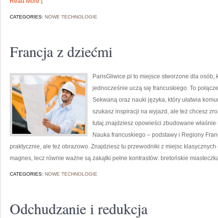
Read More ]
CATEGORIES:
NOWE TECHNOLOGIE
Francja z dziećmi
ParisGliwice.pl to miejsce stworzone dla osób, 
jednocześnie uczą się francuskiego. To połąc
Sekwaną oraz nauki języka, który ułatwia komu
szukasz inspiracji na wyjazd, ale też chcesz zr
tutaj znajdziesz opowieści zbudowane właśnie 
Nauka francuskiego – podstawy i Regiony Franc
praktycznie, ale też obrazowo. Znajdziesz tu przewodniki z miejsc klasycznych 
magnes, lecz równie ważne są zakątki pełne kontrastów: bretońskie miasteczk
CATEGORIES:
NOWE TECHNOLOGIE
Odchudzanie i redukcja