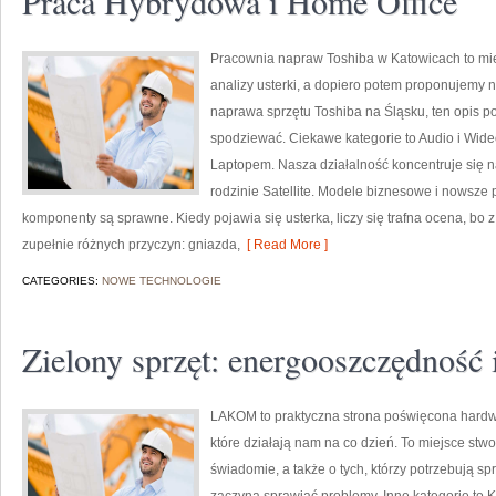
Praca Hybrydowa i Home Office
Pracownia napraw Toshiba w Katowicach to mi
analizy usterki, a dopiero potem proponujemy n
naprawa sprzętu Toshiba na Śląsku, ten opis p
spodziewać. Ciekawe kategorie to Audio i Wide
Laptopem. Nasza działalność koncentruje się n
rodzinie Satellite. Modele biznesowe i nowsze p
komponenty są sprawne. Kiedy pojawia się usterka, liczy się trafna ocena, b
zupełnie różnych przyczyn: gniazda,
[ Read More ]
CATEGORIES:
NOWE TECHNOLOGIE
Zielony sprzęt: energooszczędność 
LAKOM to praktyczna strona poświęcona hardwa
które działają nam na co dzień. To miejsce stw
świadomie, a także o tych, którzy potrzebują 