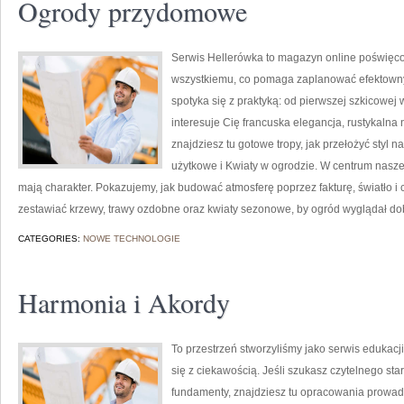
Ogrody przydomowe
Serwis Hellerówka to magazyn online poświęc
wszystkiemu, co pomaga zaplanować efektowny 
spotyka się z praktyką: od pierwszej szkicowej wi
interesuje Cię francuska elegancja, rustykalna 
znajdziesz tu gotowe tropy, jak przełożyć styl n
użytkowe i Kwiaty w ogrodzie. W centrum naszej
mają charakter. Pokazujemy, jak budować atmosferę poprzez fakturę, światło i
zestawiać krzewy, trawy ozdobne oraz kwiaty sezonowe, by ogród wyglądał do
CATEGORIES:
NOWE TECHNOLOGIE
Harmonia i Akordy
To przestrzeń stworzyliśmy jako serwis edukac
się z ciekawością. Jeśli szukasz czytelnego st
fundamenty, znajdziesz tu opracowania prowadząc