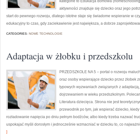
kategorie to Edukacja domowa (homeschooling
aktywności znajduje się dziecko oraz jego potr
start do pewnego rozwoju, dlatego istotne staje się świadome wspieranie w cz
edukacyjny to czas, gdy zaciekawienie jest największa, a dobrze zaprojektowan
CATEGORIES:
NOWE TECHNOLOGIE
Adaptacja w żłobku i przedszkolu
PRZEDSZKOLE NA 5 – portal o rozwoju maluch
oraz osoby wspierające dziecko przez żłobek zn
typowych wyzwaniach związanych z adaptacją,
dojrzewaniem w wieku przedszkolnym. Polecamy
Literatura dziecięca. Strona nie jest teoretycz
przewodnik po tym, jak wspierać dziecko, kiedy
rozładowanie napięcia po dniu pełnym bodźców, albo kiedy trzeba nazwać trud
uspokajać myśli dorosłym i jednocześnie wzmacniać w dziecku to, co najważn
]