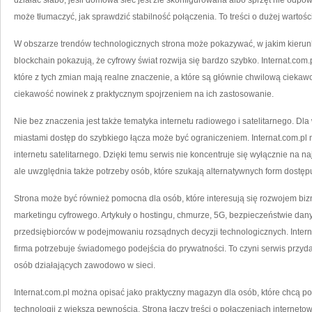
działać słabo, jeśli domowa sieć jest źle skonfigurowana albo sprzęt nie odpo
może tłumaczyć, jak sprawdzić stabilność połączenia. To treści o dużej wartości
W obszarze trendów technologicznych strona może pokazywać, w jakim kierunku
blockchain pokazują, że cyfrowy świat rozwija się bardzo szybko. Internat.co
które z tych zmian mają realne znaczenie, a które są głównie chwilową ciekaw
ciekawość nowinek z praktycznym spojrzeniem na ich zastosowanie.
Nie bez znaczenia jest także tematyka internetu radiowego i satelitarnego. D
miastami dostęp do szybkiego łącza może być ograniczeniem. Internat.com.pl 
internetu satelitarnego. Dzięki temu serwis nie koncentruje się wyłącznie na n
ale uwzględnia także potrzeby osób, które szukają alternatywnych form dostępu
Strona może być również pomocna dla osób, które interesują się rozwojem bizne
marketingu cyfrowego. Artykuły o hostingu, chmurze, 5G, bezpieczeństwie da
przedsiębiorców w podejmowaniu rozsądnych decyzji technologicznych. Inter
firma potrzebuje świadomego podejścia do prywatności. To czyni serwis przyda
osób działających zawodowo w sieci.
Internat.com.pl można opisać jako praktyczny magazyn dla osób, które chcą 
technologii z większą pewnością. Strona łączy treści o połączeniach interneto