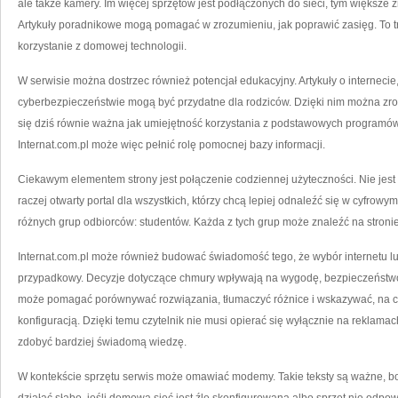
ale także kamery. Im więcej sprzętów jest podłączonych do sieci, tym większe 
Artykuły poradnikowe mogą pomagać w zrozumieniu, jak poprawić zasięg. To tr
korzystanie z domowej technologii.
W serwisie można dostrzec również potencjał edukacyjny. Artykuły o internecie
cyberbezpieczeństwie mogą być przydatne dla rodziców. Dzięki nim można zrozu
się dziś równie ważna jak umiejętność korzystania z podstawowych programów
Internat.com.pl może więc pełnić rolę pomocnej bazy informacji.
Ciekawym elementem strony jest połączenie codziennej użyteczności. Nie jest t
raczej otwarty portal dla wszystkich, którzy chcą lepiej odnaleźć się w cyfrowym
różnych grup odbiorców: studentów. Każda z tych grup może znaleźć na stroni
Internat.com.pl może również budować świadomość tego, że wybór internetu lu
przypadkowy. Decyzje dotyczące chmury wpływają na wygodę, bezpieczeństwo i
może pomagać porównywać rozwiązania, tłumaczyć różnice i wskazywać, na 
konfiguracją. Dzięki temu czytelnik nie musi opierać się wyłącznie na reklam
zdobyć bardziej świadomą wiedzę.
W kontekście sprzętu serwis może omawiać modemy. Takie teksty są ważne, b