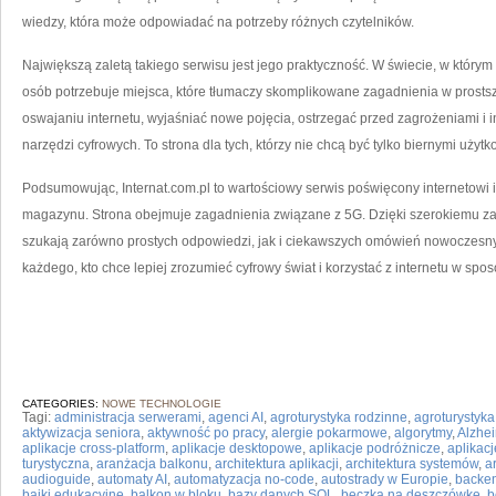
wiedzy, która może odpowiadać na potrzeby różnych czytelników.
Największą zaletą takiego serwisu jest jego praktyczność. W świecie, w którym
osób potrzebuje miejsca, które tłumaczy skomplikowane zagadnienia w prosts
oswajaniu internetu, wyjaśniać nowe pojęcia, ostrzegać przed zagrożeniami i 
narzędzi cyfrowych. To strona dla tych, którzy nie chcą być tylko biernymi użytk
Podsumowując, Internat.com.pl to wartościowy serwis poświęcony internetowi i
magazynu. Strona obejmuje zagadnienia związane z 5G. Dzięki szerokiemu zak
szukają zarówno prostych odpowiedzi, jak i ciekawszych omówień nowoczesnyc
każdego, kto chce lepiej zrozumieć cyfrowy świat i korzystać z internetu w spo
CATEGORIES:
NOWE TECHNOLOGIE
Tagi:
administracja serwerami
,
agenci AI
,
agroturystyka rodzinne
,
agroturystyk
aktywizacja seniora
,
aktywność po pracy
,
alergie pokarmowe
,
algorytmy
,
Alzhe
aplikacje cross-platform
,
aplikacje desktopowe
,
aplikacje podróżnicze
,
aplikac
turystyczna
,
aranżacja balkonu
,
architektura aplikacji
,
architektura systemów
,
a
audioguide
,
automaty AI
,
automatyzacja no-code
,
autostrady w Europie
,
backe
bajki edukacyjne
,
balkon w bloku
,
bazy danych SQL
,
beczka na deszczówkę
,
b