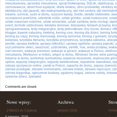
mieszkaniowa
,
sprzedaż mieszkania
,
sprzęt trekkingowy
,
SQLite
,
stabilizacja
,
s
zachowawcza
,
street food azjatycki
,
strefa relaksu
,
stres przewlekły
,
struktury 
eklektyczny
,
styl japandi
,
styl maksymalistyczny
,
styl mid-century
,
styl minimalis
lokalne
,
survival
,
sushi w domu
,
suszone kwiaty
,
Svelte
,
światło niebieskie
,
świ
szczepienia podróżne
,
szkodniki roślin
,
szlaki górskie
,
szlaki historyczne
,
szlak
szlaki rowerowe rodzinne
,
szlaki winiarskie
,
szlaki zamków
,
tanie noclegi
,
tape
event
,
techniki oddechowe
,
tekstylia domowe
,
teleopieka
,
tempeh przepisy
,
ter
oprogramowania
,
testy integracyjne
,
testy jednostkowe
,
tiny house
,
tłumacz offl
blogger
,
trawnik naturalny
,
trekking
,
trening core
,
trening dla dzieci
,
trening fun
trening po ciąży
,
trening równowagi
,
trening seniorów
,
trening z gumami
,
turyst
kolejowa
,
turystyka literacka
,
turystyka przyrodnicza
,
turystyka sakralna
,
ubezpi
perełki
,
uprawa kiełków
,
uprawa mikroliści
,
uprawa ogórków
,
uprawa papryki
,
u
uszczelnianie okien
,
uważność
,
uzdrowiska
,
vanlife
,
Vue
,
wada postawy
,
wakac
nad morzem
,
wakacje premium
,
wakacje w górach
,
wakacje w Polsce
,
webhoo
mieszkania
,
Wielkanoc w hotelu
,
wilgoć w domu
,
Windows Server
,
wine pairing
balance w domu
,
workshop survivalowy
,
wsparcie kryzysowe
,
wspinaczka górs
zębów
,
wyjazdy integracyjne
,
wyjazdy weekendowe
,
wypalenie zawodowe
,
wy
zakupy spożywcze online
,
zamki w Polsce
,
zapachy do domu
,
zapasy żywnośc
zdrowe przekąski
,
zdrowie hormonalne
,
zdrowie kobiet
,
zdrowie mężczyzn
,
zdr
zdrowy kręgosłup
,
zgłoszenie budowy
,
zgubiony bagaż
,
zielone szkoły
,
zimowe 
żywienie dzieci
,
żywopłot
Comments are closed.
Nowe wpisy:
Archiwa
Stro
Z Miłości do Czytania
sierpień 2026
Arch
6 sierpnia, 2026