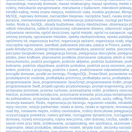
marszobiegi
,
marynaty domowe
,
masaż relaksacyjny
,
masaż sportowy
,
meble z
rośliny
,
mieszkanie wynajmowane
,
mieszkanie z balkonem
,
mikrobiom jelitowy
mindful eating
,
mniej znane miejsca
,
mobilność ciała
,
modele językowe
,
Mong
MySQL
,
naprawy domowe
,
narciarstwo biegowe
,
narzędzia SaaS
,
nauka prog
poranne
,
niemarnowanie jedzenia
,
nietolerancje pokarmowe
,
noclegi pet frien
niebo
,
Node.js
,
NoSQL
,
obiady budżetowe
,
obozy młodzieżowe
,
obserwacja p
odbiór mieszkania
,
oddech przeponowy
,
odnawianie drewna
,
odporność orga
odżywianie seniorów
,
ogród deszczowy
,
ogród miejski
,
ogród na parapecie
,
og
zimowy pomysły
,
ogrzewanie miejskie
,
opieka okołoporodowa
,
opieka paliaty
opóźniony lot
,
organizacja kuchni
,
organizacja spiżarni
,
organizacja szafy
,
orig
oszczędne ogrzewanie
,
paintball
,
pakowanie plecaka
,
pałace w Polsce
,
palety
parki tematyczne
,
parkingi lotniskowe
,
permakultura
,
pewność siebie
,
pieczeni
pieczywo bezglutenowe
,
pielęgnacja bonsai
,
pielęgnacja storczyków
,
pielęgna
pilates
,
piwo kraftowe
,
planowanie posiłków
,
planowanie zakupów
,
pleśń w mi
nieruchomości
,
podróż pociągiem
,
podróże aktywne
,
podróże budżetowe
,
podr
kulinarne
,
podróże objazdowe
,
podróże poślubne
,
podróże poza sezonem
,
pod
kotem
,
podróże z przyczepą
,
podróże z psem
,
podróżowanie odpowiedzialne
,
porządki domowe
,
posiłki po treningu
,
PostgreSQL
,
PowerShell
,
pozwolenie n
produktywność osobista
,
profilaktyka próchnicy
,
profilaktyka serca
,
profilaktyka
programowanie Java
,
programowanie JavaScript
,
programowanie Kotlin
,
prog
programowanie Swift
,
projekt ogrodu przydomowego
,
prompt engineering
,
pro
przeprawy promowe
,
przerwy ruchowe
,
przesadzanie roślin
,
przetwory owoco
mieście
,
przewodniki turystyczne
,
przycinanie krzewów
,
przyczepa kempingow
do półmaratonu
,
przyprawy świata
,
psychodietetyka
,
puzzle
,
quizy
,
rafting
,
RAG
recenzje kawiarni
,
Redis
,
regeneracja po treningu
,
regulamin osiedla
,
rehabili
rejsy rzeczne
,
relacje partnerskie
,
relaks w domu
,
relaks w ogrodzie
,
renowacja
road trip
,
rolowanie mięśni
,
rośliny cieniolubne
,
rośliny doniczkowe pielęgnacj
oczyszczające powietrze
,
rowery górskie
,
rozciąganie dynamiczne
,
rozciąganie
domowa
,
rozwój emocjonalny
,
rutyna wieczorna
,
rytm dobowy
,
rzeźba
,
sałatki
savoir-vivre przy stole
,
ściółkowanie
,
scrapbooking
,
sen sportowca
,
sezonowe 
regionalne
,
skład produktów
,
składanie modeli
,
skrypty bash
,
skrzynka narzęd
śniadania wysokobiałkowe
,
sosy domowe
,
spacer w lesie
,
spiżarnia domowa
,