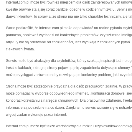
Internat.com.pl może być również miejscem dla osób zainteresowanych umowa
kwestie prawne stają się coraz bardziej obecne w codziennym życiu. Serwis 
danych klientów. To sprawia, że strona ma nie tylko charakter techniczny, ale t
Warto podkreślić, że Internat.com.pl może odpowiadać na realne pytania czyteln
pomocna, ponieważ wychodzi od konkretnych problemów: czy sztuczna inteligen
artykuły nie są oderwane od codzienności, lecz wynikają z codziennych pytań. 
ciekawych świata.
Serwis może być atrakcyjny dla czytelników, którzy szukają inspiracji technolo
treści o kablach, z drugiej strony pojawiają się zagadnienia dotyczące chmury.
może przyciągać zarówno osoby rozwiązujące konkretny problem, jak i czytelni
Strona może być szczególnie przydatna dla osób pracujących zdalnie. W pracy on
może pomagać w wyborze odpowiedniego internetu, konfiguracji domowej siec
kont oraz korzystaniu z narzędzi chmurowych. Dla pracownika zdalnego, freelan
informacje są potrzebne na co dzień. Dzięki temu serwis wpisuje się w potrze
więcej zadań wykonuje przez internet.
Internat.com.pl może być także wartościowy dla rodzin i użytkowników domowyc