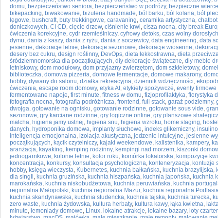
domu
,
bezpieczeństwo seniora
,
bezpieczeństwo w podróży
,
bezpieczne wierc
bikepacking
,
biwakowanie
,
bizuteria handmade
,
ból barku
,
ból kolana
,
ból ple
lęgowe
,
bushcraft
,
buty trekkingowe
,
caravaning
,
ceramika artystyczna
,
chatbot
doniczkowych
,
CI CD
,
cięcie drzew
,
ciśnienie krwi
,
cisza nocna
,
city break Eur
ćwiczenia korekcyjne
,
cydr rzemieślniczy
,
cyfrowy detoks
,
czas wolny dorosłyc
dymu
,
dania z kaszy
,
dania z ryżu
,
dania z soczewicy
,
data engineering
,
data s
jesienne
,
dekoracje letnie
,
dekoracje sezonowe
,
dekoracje wiosenne
,
dekorac
desery bez cukru
,
design roślinny
,
DevOps
,
dieta lekkostrawna
,
dieta przeciwz
śródziemnomorska dla początkujących
,
diy dekoracje świąteczne
,
diy meble d
letniskowy
,
dom modułowy
,
dom przyjazny zwierzętom
,
dom szkieletowy
,
domek
biblioteczka
,
domowa pizzeria
,
domowe fermentacje
,
domowe makarony
,
domo
hobby
,
dywany do salonu
,
działka rekreacyjna
,
dziennik wdzięczności
,
ekopod
ćwiczenia
,
escape room domowy
,
etyka AI
,
etykiety spożywcze
,
eventy firmowe 
fermentowane napoje
,
first minute
,
fitness w domu
,
fizjoprofilaktyka
,
florystyka
fotografia nocna
,
fotografia podróżnicza
,
frontend
,
full stack
,
garaż podziemny
,
dwojga
,
gotowanie na ognisku
,
gotowanie rodzinne
,
gotowanie sous vide
,
gran
sezonowe
,
gry karciane rodzinne
,
gry logiczne online
,
gry planszowe strategic
matcha
,
higiena jamy ustnej
,
higiena snu
,
higiena wzroku
,
home staging
,
hoste
danych
,
hydroponika domowa
,
implanty słuchowe
,
indeks glikemiczny
,
insulin
inteligencja emocjonalna
,
izolacja akustyczna
,
jedzenie intuicyjne
,
jesienne wy
początkujących
,
kącik czytelniczy
,
kajaki weekendowe
,
kalistenika
,
kampery
,
ka
aranżacja
,
kayaking
,
kemping rodzinny
,
kempingi nad morzem
,
kiszonki domo
jednogarnkowe
,
kolonie letnie
,
kolor roku
,
komórka lokatorska
,
kompozycje kw
koncentracja
,
konkursy
,
konsultacja psychologiczna
,
konteneryzacja
,
kontuzje 
hobby
,
księga wieczysta
,
Kubernetes
,
kuchnia bałkańska
,
kuchnia brazylijska
,
dla singli
,
kuchnia gruzińska
,
kuchnia hiszpańska
,
kuchnia japońska
,
kuchnia 
marokańska
,
kuchnia niskobudżetowa
,
kuchnia peruwiańska
,
kuchnia portuga
regionalna Małopolski
,
kuchnia regionalna Mazur
,
kuchnia regionalna Podlasi
kuchnia skandynawska
,
kuchnia studencka
,
kuchnia tajska
,
kuchnia turecka
,
k
zero waste
,
kuchnia żydowska
,
kultura herbaty
,
kultura kawy
,
łąka kwietna
,
lakt
minute
,
lemoniady domowe
,
Linux
,
lokalne atrakcje
,
lokalne bazary
,
loty czart
łyżwiarstwo
,
macOS
,
majówka
,
małe mieszkanie
,
małe remonty
,
malowanie meb