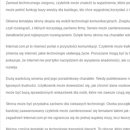
Zamiast technicznego żargonu, czytelnik może znaleźć tu wyjaśnienia, które p
może pełnić funkcję bazy wiedzy dla każdego, kto chce wygodniej korzystać z i
Główna tematyka strony skupia się wokół technologii komunikacyjnych. Znajdują
czyli rozwiązań, z których korzystają zarówno firmy. Serwis może zainteresować
światłowód jest najlepszym rozwiązaniem. Dzięki temu strona ma charakter ed
Internat.com.pl to również portal o przyszłości komunikacji. Czytelnik może tr
zmienia się internet, jakie technologie ułatwiają życie. Poruszane mogą być t
pokazuje, że internet nie jest tylko narzędziem do wysyłania wiadomości, ale c
rozwija.
Dużą wartością serwisu jest jego poradnikowy charakter. Teksty publikowane
typowych trudności. Użytkownik może dowiedzieć się, jak chronić dane osobowe.
może być bazą sprawdzonych wskazówek dla osób, które nie zawsze czują się
Strona może być przydatna zarówno dla ciekawych technologii. Osoba początku
bardziej zaawansowany czytelnik może zainteresować się tematami takimi jak 
zagadnień Internat.com.pl nie ogranicza się do jednej wąskiej niszy, lecz tworz
Ważną częścią tematyki są technologie transmisji danych. To obszar, który inte