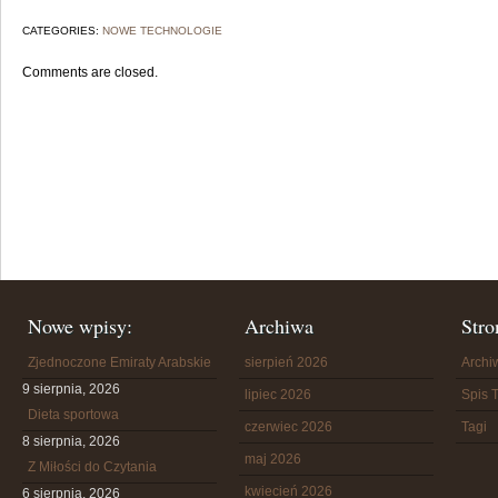
CATEGORIES:
NOWE TECHNOLOGIE
Comments are closed.
Nowe wpisy:
Archiwa
Stro
Zjednoczone Emiraty Arabskie
sierpień 2026
Arch
9 sierpnia, 2026
lipiec 2026
Spis T
Dieta sportowa
czerwiec 2026
Tagi
8 sierpnia, 2026
maj 2026
Z Miłości do Czytania
kwiecień 2026
6 sierpnia, 2026