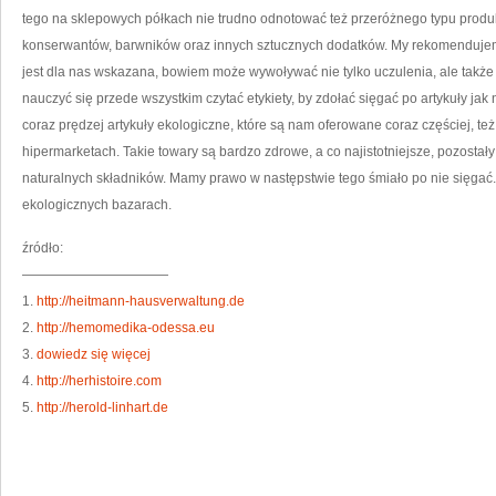
tego na sklepowych półkach nie trudno odnotować też przeróżnego typu produkt
konserwantów, barwników oraz innych sztucznych dodatków. My rekomenduje
jest dla nas wskazana, bowiem może wywoływać nie tylko uczulenia, ale także
nauczyć się przede wszystkim czytać etykiety, by zdołać sięgać po artykuły jak n
coraz prędzej artykuły ekologiczne, które są nam oferowane coraz częściej, te
hipermarketach. Takie towary są bardzo zdrowe, a co najistotniejsze, pozosta
naturalnych składników. Mamy prawo w następstwie tego śmiało po nie sięgać
ekologicznych bazarach.
źródło:
———————————
1.
http://heitmann-hausverwaltung.de
2.
http://hemomedika-odessa.eu
3.
dowiedz się więcej
4.
http://herhistoire.com
5.
http://herold-linhart.de