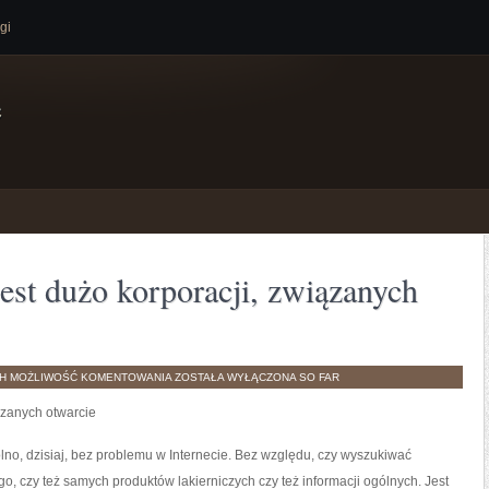
gi
e
st dużo korporacji, związanych
NA
TH
MOŻLIWOŚĆ KOMENTOWANIA
ZOSTAŁA WYŁĄCZONA
SO FAR
KRAJOWYM
RYNKU
ązanych otwarcie
JEST
DUŻO
KORPORACJI,
ZWIĄZANYCH
lno, dzisiaj, bez problemu w Internecie. Bez względu, czy wyszukiwać
BEZPOŚREDNIO
, czy też samych produktów lakierniczych czy też informacji ogólnych. Jest