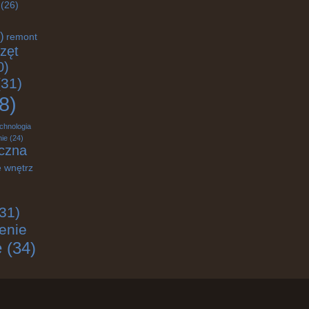
(26)
)
remont
zęt
0)
31)
8)
chnologia
ie
(24)
czna
 wnętrz
31)
enie
e
(34)