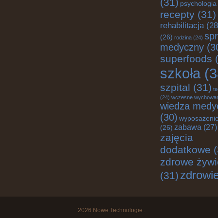
(31)
psychologia
recepty
(31)
rehabilitacja
(28
spr
(26)
rodzina
(24)
medyczny
(3
superfoods
(
szkoła
(3
szpital
(31)
te
(24)
wczesne wychowan
wiedza medy
(30)
wyposażenie
zabawa
(27)
(26)
zajęcia
dodatkowe
(
zdrowe żywi
zdrowi
(31)
2026
Nowe Technologie
.