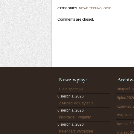
CATEGORIES:
NOWE TECHNOLOGIE
Comments are closed.
Nowe wpisy:
Archiw
Dieta sportowa
sierpień 
8 sierpnia, 2026
lipiec 202
Z Miłości do Czytania
czerwiec 
6 sierpnia, 2026
maj 2026
Inspiracje i Projekty
kwiecień 
5 sierpnia, 2026
Kalendarz Wydarzeń
marzec 2