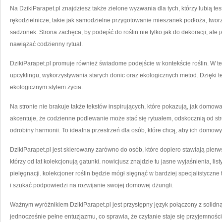
Na DzikiParapet.pl znajdziesz także zielone wyzwania dla tych, którzy lubią te
rękodzielnicze, takie jak samodzielne przygotowanie mieszanek podłoża, tworz
sadzonek. Strona zachęca, by podejść do roślin nie tylko jak do dekoracji, ale 
nawiązać codzienny rytuał.
DzikiParapet.pl promuje również świadome podejście w kontekście roślin. W te
upcyklingu, wykorzystywania starych donic oraz ekologicznych metod. Dzięki t
ekologicznym stylem życia.
Na stronie nie brakuje także tekstów inspirujących, które pokazują, jak domow
akcentuje, że codzienne podlewanie może stać się rytuałem, odskocznią od s
odrobiny harmonii. To idealna przestrzeń dla osób, które chcą, aby ich domowy k
DzikiParapet.pl jest skierowany zarówno do osób, które dopiero stawiają pierws
którzy od lat kolekcjonują gatunki. nowicjusz znajdzie tu jasne wyjaśnienia, l
pielęgnacji. kolekcjoner roślin będzie mógł sięgnąć w bardziej specjalistyczne
i szukać podpowiedzi na rozwijanie swojej domowej dżungli.
Ważnym wyróżnikiem DzikiParapet.pl jest przystępny język połączony z solidną
jednocześnie pełne entuzjazmu, co sprawia, że czytanie staje się przyjemnośc