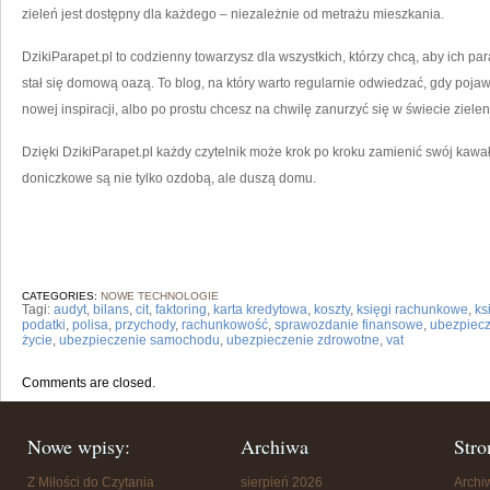
zieleń jest dostępny dla każdego – niezależnie od metrażu mieszkania.
DzikiParapet.pl to codzienny towarzysz dla wszystkich, którzy chcą, aby ich par
stał się domową oazą. To blog, na który warto regularnie odwiedzać, gdy pojaw
nowej inspiracji, albo po prostu chcesz na chwilę zanurzyć się w świecie zielen
Dzięki DzikiParapet.pl każdy czytelnik może krok po kroku zamienić swój kawałe
doniczkowe są nie tylko ozdobą, ale duszą domu.
CATEGORIES:
NOWE TECHNOLOGIE
Tagi:
audyt
,
bilans
,
cit
,
faktoring
,
karta kredytowa
,
koszty
,
księgi rachunkowe
,
ks
podatki
,
polisa
,
przychody
,
rachunkowość
,
sprawozdanie finansowe
,
ubezpiec
życie
,
ubezpieczenie samochodu
,
ubezpieczenie zdrowotne
,
vat
Comments are closed.
Nowe wpisy:
Archiwa
Stro
Z Miłości do Czytania
sierpień 2026
Arch