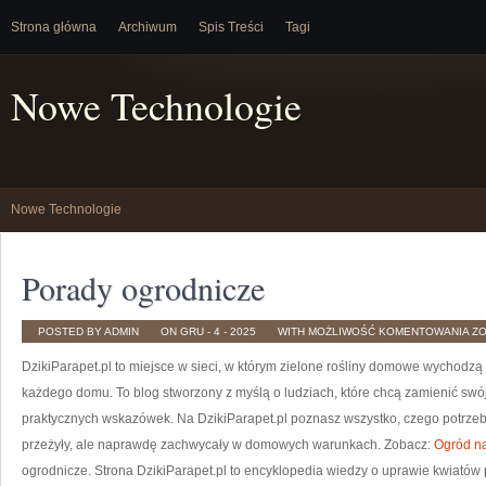
Strona główna
Archiwum
Spis Treści
Tagi
Nowe Technologie
Nowe Technologie
Porady ogrodnicze
P
POSTED BY ADMIN
ON GRU - 4 - 2025
WITH
MOŻLIWOŚĆ KOMENTOWANIA
Z
OG
DzikiParapet.pl to miejsce w sieci, w którym zielone rośliny domowe wychodzą 
każdego domu. To blog stworzony z myślą o ludziach, które chcą zamienić swó
praktycznych wskazówek. Na DzikiParapet.pl poznasz wszystko, czego potrzebu
przeżyły, ale naprawdę zachwycały w domowych warunkach. Zobacz:
Ogród na
ogrodnicze. Strona DzikiParapet.pl to encyklopedia wiedzy o uprawie kwiató