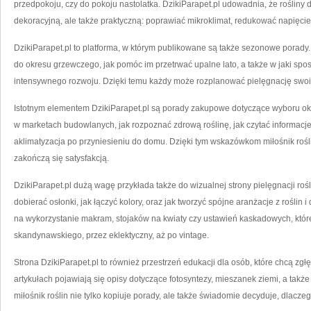
przedpokoju, czy do pokoju nastolatka. DzikiParapet.pl udowadnia, że rośliny 
dekoracyjną, ale także praktyczną: poprawiać mikroklimat, redukować napięcie
DzikiParapet.pl to platforma, w którym publikowane są także sezonowe porady. 
do okresu grzewczego, jak pomóc im przetrwać upalne lato, a także w jaki sp
intensywnego rozwoju. Dzięki temu każdy może rozplanować pielęgnację swoic
Istotnym elementem DzikiParapet.pl są porady zakupowe dotyczące wyboru ok
w marketach budowlanych, jak rozpoznać zdrową roślinę, jak czytać informacj
aklimatyzacja po przyniesieniu do domu. Dzięki tym wskazówkom miłośnik roś
zakończą się satysfakcją.
DzikiParapet.pl dużą wagę przykłada także do wizualnej strony pielęgnacji rośli
dobierać osłonki, jak łączyć kolory, oraz jak tworzyć spójne aranżacje z roślin
na wykorzystanie makram, stojaków na kwiaty czy ustawień kaskadowych, które
skandynawskiego, przez eklektyczny, aż po vintage.
Strona DzikiParapet.pl to również przestrzeń edukacji dla osób, które chcą zgłęb
artykułach pojawiają się opisy dotyczące fotosyntezy, mieszanek ziemi, a takż
miłośnik roślin nie tylko kopiuje porady, ale także świadomie decyduje, dlaczeg