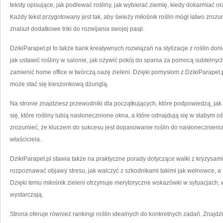
teksty opisujące, jak podlewać rośliny, jak wybierać ziemię, kiedy dokarmiać or
Każdy tekst przygotowany jest tak, aby świeży miłośnik roślin mógł łatwo zrozu
znalazł dodatkowe triki do rozwijania swojej pasji.
DzikiParapet.pl to także bank kreatywnych rozwiązań na stylizacje z roślin do
jak ustawić rośliny w salonie, jak ożywić pokój do spania za pomocą subtelnych
zamienić home office w twórczą oazę zieleni. Dzięki pomysłom z DzikiParapet.
może stać się kieszonkową dżunglą.
Na stronie znajdziesz przewodniki dla początkujących, które podpowiedzą, j
się, które rośliny lubią nasłonecznione okna, a które odnajdują się w słabym 
zrozumieć, że kluczem do sukcesu jest dopasowanie roślin do nasłonecznienia,
właściciela.
DzikiParapet.pl stawia także na praktyczne porady dotyczące walki z kryzysami 
rozpoznawać objawy stresu, jak walczyć z szkodnikami takimi jak wełnowce, a
Dzięki temu miłośnik zieleni otrzymuje merytoryczne wskazówki w sytuacjach, w
wystarczają.
Strona oferuje również rankingi roślin idealnych do konkretnych zadań. Znajdzies