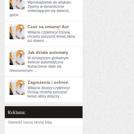
Wprowadzenie ‌do artykułu:
Żyjemy w dynamicznie
zmieniającym się świecie,​
gdzie ...
Czas na zmianę! Aut
Witajcie czytelnicy! ‌Dzisiaj
chcemy poruszyć temat, który‍
już ‌dawno ...
Jak działa automaty
W dzisiejszym globalnym
świecie automatyczne ​
tłumaczenie stało się
nieocenionym ...
Zagrożenia i ochron
Witajcie ​drodzy ​czytelnicy!
⁢Dzisiaj chcemy poruszyć
temat, który dotyczy ...
Reklama:
Odwiedź naszą stronę tutaj