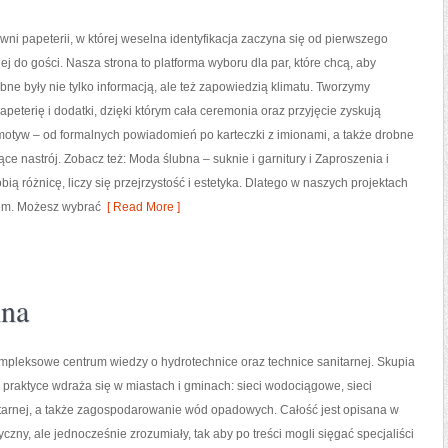
ni papeterii, w której weselna identyfikacja zaczyna się od pierwszego
ej do gości. Nasza strona to platforma wyboru dla par, które chcą, aby
bne były nie tylko informacją, ale też zapowiedzią klimatu. Tworzymy
peterię i dodatki, dzięki którym cała ceremonia oraz przyjęcie zyskują
otyw – od formalnych powiadomień po karteczki z imionami, a także drobne
ce nastrój. Zobacz też: Moda ślubna – suknie i garnitury i Zaproszenia i
bią różnicę, liczy się przejrzystość i estetyka. Dlatego w naszych projektach
em. Możesz wybrać
[ Read More ]
lna
ompleksowe centrum wiedzy o hydrotechnice oraz technice sanitarnej. Skupia
w praktyce wdraża się w miastach i gminach: sieci wodociągowe, sieci
itarnej, a także zagospodarowanie wód opadowych. Całość jest opisana w
czny, ale jednocześnie zrozumiały, tak aby po treści mogli sięgać specjaliści