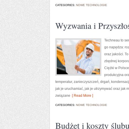
CATEGORIES:
NOWE TECHNOLOGIE
Wyzwania i Przyszło
Techneau to ser
go napędza: roz
oraz jakości. T
zbędnej korpora
Ciężki w Polsce
produkcyjna or
temperatur, zanieczyszczeń, drgań, kondensacji 
jak je uruchamiać, jak je utrzymywać oraz ja
związane
[ Read More ]
CATEGORIES:
NOWE TECHNOLOGIE
Budżet i koszty ślub