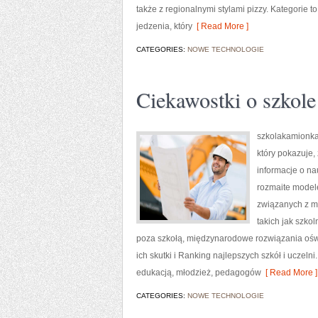
także z regionalnymi stylami pizzy. Kategorie t
jedzenia, który
[ Read More ]
CATEGORIES:
NOWE TECHNOLOGIE
Ciekawostki o szkole
szkolakamionka
który pokazuje,
informacje o na
rozmaite model
związanych z m
takich jak szk
poza szkołą, międzynarodowe rozwiązania oświ
ich skutki i Ranking najlepszych szkół i uczeln
edukacją, młodzież, pedagogów
[ Read More ]
CATEGORIES:
NOWE TECHNOLOGIE