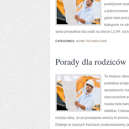
podejściem prak
a jednocześnie
gdzie keto jest 
kategorie na st
świat produktów dla osób na diecie LCHF: od ke
CATEGORIES:
NOWE TECHNOLOGIE
Porady dla rodziców
To miejsce stwo
podstawy progra
sprawdzone rozw
nauczycielom p
nauka była bard
efektów. Ciekaw
rozwija ideę, że przyswajanie wiedzy to proces
Dlatego w naszych treściach podpowiadamy, ja