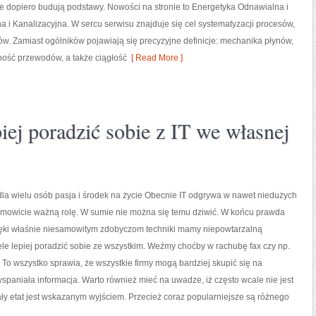
re dopiero budują podstawy. Nowości na stronie to Energetyka Odnawialna i
a i Kanalizacyjna. W sercu serwisu znajduje się cel systematyzacji procesów,
ów. Zamiast ogólników pojawiają się precyzyjne definicje: mechanika płynów,
ność przewodów, a także ciągłość
[ Read More ]
ej poradzić sobie z IT we własnej
 dla wielu osób pasja i środek na życie Obecnie IT odgrywa w nawet niedużych
amowicie ważną rolę. W sumie nie można się temu dziwić. W końcu prawda
zięki właśnie niesamowitym zdobyczom techniki mamy niepowtarzalną
le lepiej poradzić sobie ze wszystkim. Weźmy choćby w rachubę fax czy np.
. To wszystko sprawia, że wszystkie firmy mogą bardziej skupić się na
wspaniała informacja. Warto również mieć na uwadze, iż często wcale nie jest
ły etat jest wskazanym wyjściem. Przecież coraz popularniejsze są różnego