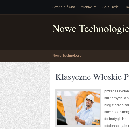
Strona główna
Archiwum
Spis Treści
Ta
Nowe Technologi
Nowe Technologie
Klasyczne Włoskie P
pizzeriasaxofon.
kulinarnych, a s
blog z przepisa
kuchni od stron
do tradycji. Na
odsłonach, ale 