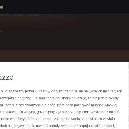
gi
e
izze
pl to apetyczny portal kulinarny, który koncentruje się na włoskich inspiracjach
zczególnie na pizzy. Już sam charakter strony pokazuje, że nie jest to zwykły
mi, lecz miejsce stworzone dla osób, które chcą poznawać niuanse włoskiej
y smakowej. To witryna, gdzie spotykają się przepisy, ciekawostki oraz miłość
 stronie widać wyraźnie, że centrum zainteresowania stanowi pizza w wielu
obok niej pojawiają się również tematy związane z napojami, składnikami, a