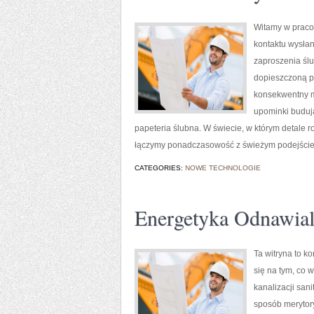
Witamy w pracow
kontaktu wysłan
zaproszenia ślu
dopieszczoną pa
konsekwentny m
upominki budują
papeteria ślubna. W świecie, w którym detale ro
łączymy ponadczasowość z świeżym podejści
CATEGORIES:
NOWE TECHNOLOGIE
Energetyka Odnawia
Ta witryna to k
się na tym, co 
kanalizacji san
sposób merytory