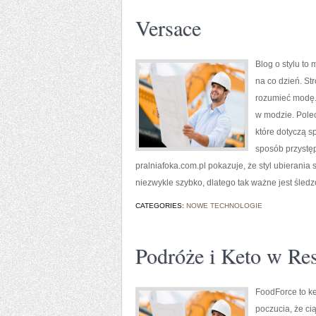
Versace
Blog o stylu to
na co dzień. St
rozumieć modę.
w modzie. Polec
które dotyczą s
sposób przystęp
pralniafoka.com.pl pokazuje, że styl ubierani
niezwykle szybko, dlatego tak ważne jest śledz
CATEGORIES:
NOWE TECHNOLOGIE
Podróże i Keto w Res
FoodForce to k
poczucia, że ci