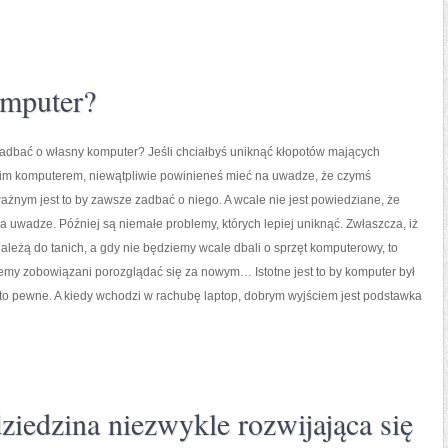
omputer?
zadbać o własny komputer? Jeśli chciałbyś uniknąć kłopotów mających
im komputerem, niewątpliwie powinieneś mieć na uwadze, że czymś
żnym jest to by zawsze zadbać o niego. A wcale nie jest powiedziane, że
na uwadze. Później są niemałe problemy, których lepiej uniknąć. Zwłaszcza, iż
ależą do tanich, a gdy nie będziemy wcale dbali o sprzęt komputerowy, to
my zobowiązani porozglądać się za nowym… Istotne jest to by komputer był
 to pewne. A kiedy wchodzi w rachubę laptop, dobrym wyjściem jest podstawka
dziedzina niezwykle rozwijająca się