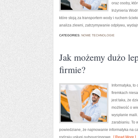
oraz osoby, któ
Inżynieria Wodn
które stoją za transportem wody i ruchem ściek
analiza zlewni, zatrzymywanie odpływu, wydaj
CATEGORIES:
NOWE TECHNOLOGIE
Jak możemy dużo lepi
firmie?
Informatyka, to
firemkach nies
jest taka, że d
możliwość o wie
wysyłanie maili
zarabianiu. To 
powiedziane, że najmowanie informatyka na ca
rodzaju usługi outsourcingowe.
[ Read More ]