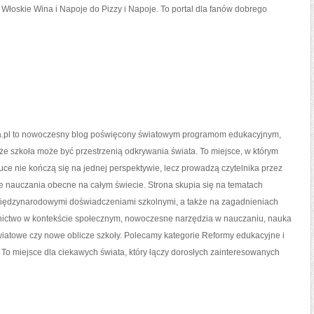
o Włoskie Wina i Napoje do Pizzy i Napoje. To portal dla fanów dobrego
.pl to nowoczesny blog poświęcony światowym programom edukacyjnym,
 że szkoła może być przestrzenią odkrywania świata. To miejsce, w którym
uce nie kończą się na jednej perspektywie, lecz prowadzą czytelnika przez
e nauczania obecne na całym świecie. Strona skupia się na tematach
iędzynarodowymi doświadczeniami szkolnymi, a także na zagadnieniach
olnictwo w kontekście społecznym, nowoczesne narzędzia w nauczaniu, nauka
atowe czy nowe oblicze szkoły. Polecamy kategorie Reformy edukacyjne i
i. To miejsce dla ciekawych świata, który łączy dorosłych zainteresowanych