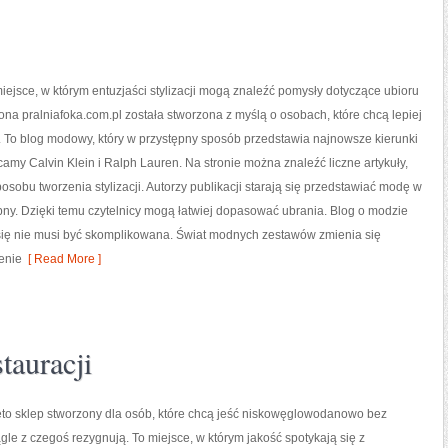
 miejsce, w którym entuzjaści stylizacji mogą znaleźć pomysły dotyczące ubioru
rona pralniafoka.com.pl została stworzona z myślą o osobach, które chcą lepiej
 To blog modowy, który w przystępny sposób przedstawia najnowsze kierunki
amy Calvin Klein i Ralph Lauren. Na stronie można znaleźć liczne artykuły,
posobu tworzenia stylizacji. Autorzy publikacji starają się przedstawiać modę w
ny. Dzięki temu czytelnicy mogą łatwiej dopasować ubrania. Blog o modzie
a się nie musi być skomplikowana. Świat modnych zestawów zmienia się
enie
[ Read More ]
tauracji
eto sklep stworzony dla osób, które chcą jeść niskowęglowodanowo bez
ągle z czegoś rezygnują. To miejsce, w którym jakość spotykają się z