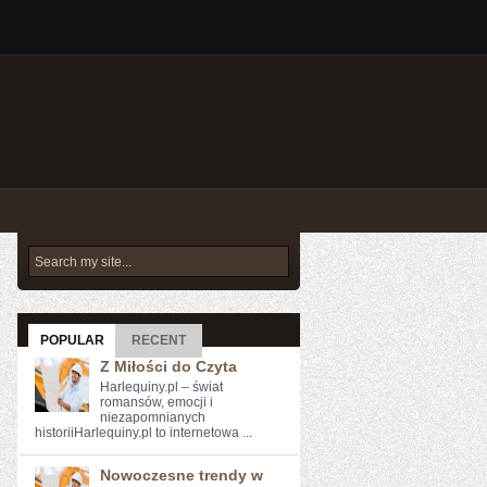
POPULAR
RECENT
Z Miłości do Czyta
Harlequiny.pl – świat
romansów, emocji i
niezapomnianych
historiiHarlequiny.pl to internetowa ...
Nowoczesne trendy w