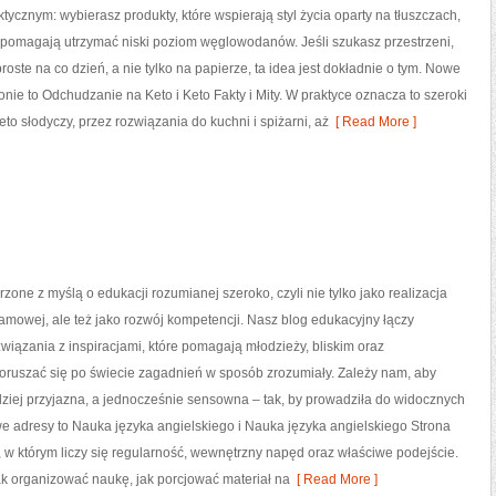
tycznym: wybierasz produkty, które wspierają styl życia oparty na tłuszczach,
 pomagają utrzymać niski poziom węglowodanów. Jeśli szukasz przestrzeni,
proste na co dzień, a nie tylko na papierze, ta idea jest dokładnie o tym. Nowe
ronie to Odchudzanie na Keto i Keto Fakty i Mity. W praktyce oznacza to szeroki
to słodyczy, przez rozwiązania do kuchni i spiżarni, aż
[ Read More ]
rzone z myślą o edukacji rozumianej szeroko, czyli nie tylko jako realizacja
mowej, ale też jako rozwój kompetencji. Nasz blog edukacyjny łączy
iązania z inspiracjami, które pomagają młodzieży, bliskim oraz
oruszać się po świecie zagadnień w sposób zrozumiały. Zależy nam, aby
ziej przyjazna, a jednocześnie sensowna – tak, by prowadziła do widocznych
e adresy to Nauka języka angielskiego i Nauka języka angielskiego Strona
, w którym liczy się regularność, wewnętrzny napęd oraz właściwe podejście.
k organizować naukę, jak porcjować materiał na
[ Read More ]