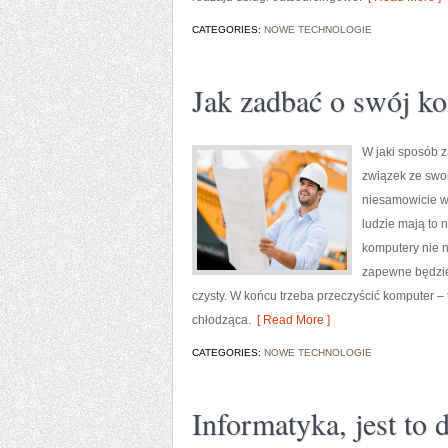
CATEGORIES:
NOWE TECHNOLOGIE
Jak zadbać o swój k
W jaki sposób 
związek ze swo
niesamowicie wa
ludzie mają to 
komputery nie n
zapewne będzie
czysty. W końcu trzeba przeczyścić komputer –
chłodząca.
[ Read More ]
CATEGORIES:
NOWE TECHNOLOGIE
Informatyka, jest to 