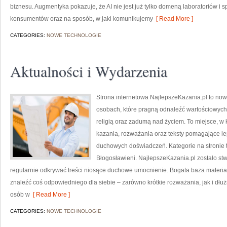
biznesu. Augmentyka pokazuje, że AI nie jest już tylko domeną laboratoriów i s
konsumentów oraz na sposób, w jaki komunikujemy
[ Read More ]
CATEGORIES:
NOWE TECHNOLOGIE
Aktualności i Wydarzenia
Strona internetowa NajlepszeKazania.pl to no
osobach, które pragną odnaleźć wartościowyc
religią oraz zadumą nad życiem. To miejsce, w
kazania, rozważania oraz teksty pomagające l
duchowych doświadczeń. Kategorie na stronie t
Błogosławieni. NajlepszeKazania.pl zostało st
regularnie odkrywać treści niosące duchowe umocnienie. Bogata baza materi
znaleźć coś odpowiedniego dla siebie – zarówno krótkie rozważania, jak i dłu
osób w
[ Read More ]
CATEGORIES:
NOWE TECHNOLOGIE