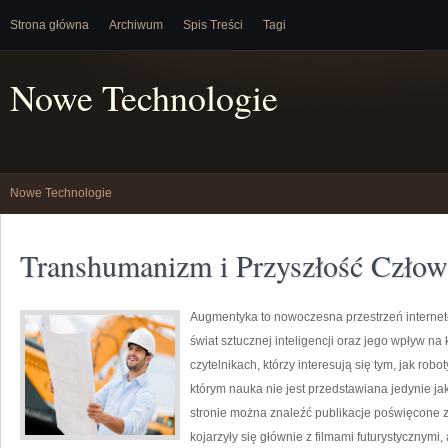
Strona główna
Archiwum
Spis Treści
Tagi
Nowe Technologie
Nowe Technologie
Transhumanizm i Przyszłość Człow
Augmentyka to nowoczesna przestrzeń interneto
świat sztucznej inteligencji oraz jego wpływ na 
czytelnikach, którzy interesują się tym, jak rob
którym nauka nie jest przedstawiana jedynie jak
stronie można znaleźć publikacje poświęcone 
kojarzyły się głównie z filmami futurystycznymi,