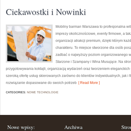
Ciekawostki i Nowinki
Mobilny barman Warszawa to profesjonalna w
imprezy okolicznościowe, eventy firmowe, a tak
organizacji atrakcji premium, dzięki którym ka
charakteru. To miejsce stworzone dla osób posz
zadbać o najwyższy poziom organizowanego wy
Starzone i Szampany i Wina Musujące. Na stro
przygotowywania koktajli, organizacją wydarzeń oraz tworzeniem eleganckic
szeroką ofertę usług skierowanych zarówno do klientów indywidualnych, jak i 
rozwiązanie dopasowane do swoich potrzeb
[ Read More ]
CATEGORIES:
NOWE TECHNOLOGIE
Nowe wpisy:
Archiwa
Stro