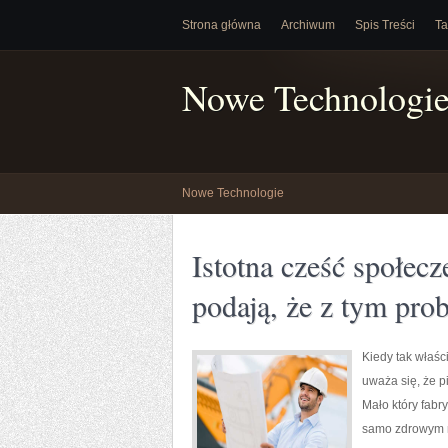
Strona główna
Archiwum
Spis Treści
Ta
Nowe Technologi
Nowe Technologie
Istotna cześć społec
podają, że z tym pr
Kiedy tak właśc
uważa się, że p
Mało który fabr
samo zdrowym n