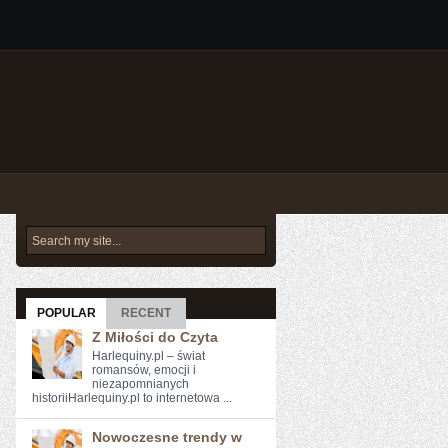
POPULAR
RECENT
Z Miłości do Czyta
Harlequiny.pl – świat
romansów, emocji i
niezapomnianych
historiiHarlequiny.pl to internetowa ...
Nowoczesne trendy w