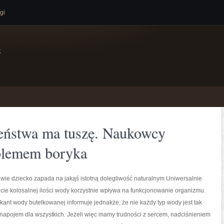
gi
e
zeństwa ma tuszę. Naukowcy
oblemem boryka
iwie dziecko zapada na jakąś istotną dolegliwość naturalnym Uniwersalnie
icie kolosalnej ilości wody korzystnie wpływa na funkcjonowanie organizmu.
ykant wody butelkowanej informuje jednakże, że nie każdy typ wody jest tak
apojem dla wszystkich. Jeżeli więc mamy trudności z sercem, nadciśnieniem