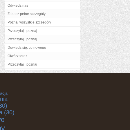
Odwiedź nas
Zobacz pełne szczegóły
Poznaj wszystkie szczegóły
Przeczytaj i poznaj
Przeczytaj i poznaj
Dowiedz się, co nowego
Otwórz teraz
Przeczytaj i poznaj
acja
nia
30)
a
(30)
wo
by