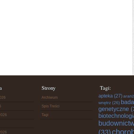
a
Strony
Tagi:
apteka
(27)
aranż
2026
Archiwum
bada
wnętrz
(26)
6
Spis Treści
genetyczne
(
biotechnologi
2026
Tagi
budownict
choro
(33)
2026