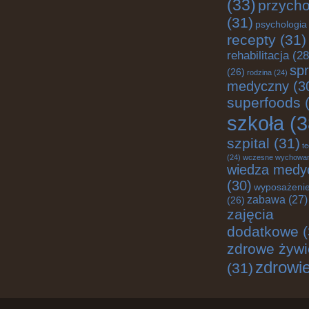
(33)
przych
(31)
psychologia
recepty
(31)
rehabilitacja
(28
spr
(26)
rodzina
(24)
medyczny
(3
superfoods
(
szkoła
(3
szpital
(31)
te
(24)
wczesne wychowan
wiedza medy
(30)
wyposażenie
zabawa
(27)
(26)
zajęcia
dodatkowe
(
zdrowe żywi
zdrowi
(31)