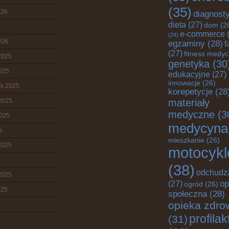
(35)
026
diagnost
dieta
(27)
dom
(2
e-commerce
(
(24)
026
egzaminy
(28)
f
(27)
fitness medy
2025
genetyka
(30
2025
edukacyjne
(27)
innowacje
(26)
ik 2025
korepetycje
(28
2025
materiały
medyczne
(3
2025
medycyna
5
mieszkanie
(26)
2025
motocykl
(38)
odchudz
2025
op
(27)
ogród
(26)
025
społeczna
(28)
opieka zdro
profila
(31)