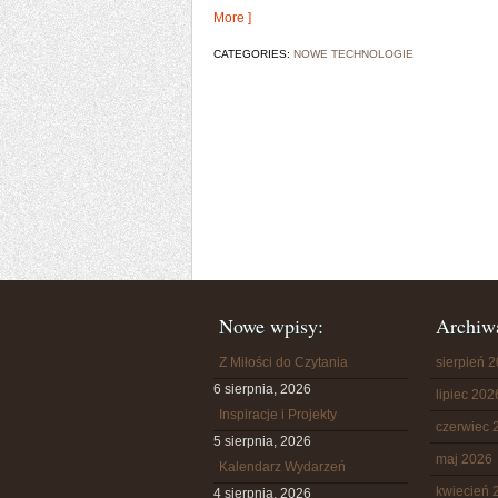
More ]
CATEGORIES:
NOWE TECHNOLOGIE
Nowe wpisy:
Archiw
Z Miłości do Czytania
sierpień 
6 sierpnia, 2026
lipiec 202
Inspiracje i Projekty
czerwiec 
5 sierpnia, 2026
maj 2026
Kalendarz Wydarzeń
kwiecień 
4 sierpnia, 2026