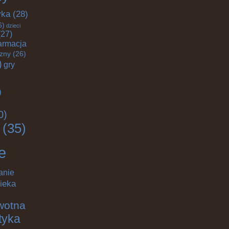
yka
(28)
6)
dzieci
27)
armacja
czny
(26)
)
gry
)
0)
(35)
e
anie
ieka
wotna
ktyka