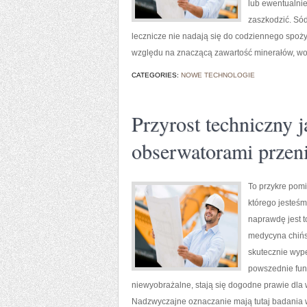
lub ewentualnie
zaszkodzić. Sód
lecznicze nie nadają się do codziennego spoży
względu na znaczącą zawartość minerałów, wo
CATEGORIES:
NOWE TECHNOLOGIE
Przyrost techniczny j
obserwatorami przen
To przykre pomi
którego jesteśm
naprawdę jest t
medycyna chińsk
skutecznie wype
powszednie funk
niewyobrażalne, stają się dogodne prawie dla 
Nadzwyczajne oznaczanie mają tutaj badania w