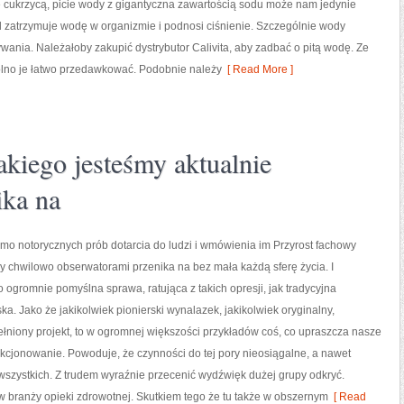
 cukrzycą, picie wody z gigantyczna zawartością sodu może nam jedynie
 zatrzymuje wodę w organizmie i podnosi ciśnienie. Szczególnie wody
wania. Należałoby zakupić dystrybutor Calivita, aby zadbać o pitą wodę. Ze
lno je łatwo przedawkować. Podobnie należy
[ Read More ]
akiego jesteśmy aktualnie
ika na
mo notorycznych prób dotarcia do ludzi i wmówienia im Przyrost fachowy
y chwilowo obserwatorami przenika na bez mała każdą sferę życia. I
o ogromnie pomyślna sprawa, ratująca z takich opresji, jak tradycyjna
a. Jako że jakikolwiek pionierski wynalazek, jakikolwiek oryginalny,
łniony projekt, to w ogromnej większości przykładów coś, co upraszcza nasze
cjonowanie. Powoduje, że czynności do tej pory nieosiągalne, a nawet
wszystkich. Z trudem wyraźnie przecenić wydźwięk dużej grupy odkryć.
 branży opieki zdrowotnej. Skutkiem tego że tu także w obszernym
[ Read