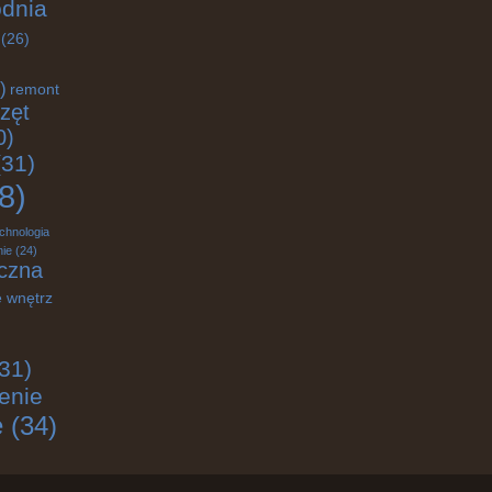
odnia
(26)
)
remont
zęt
0)
31)
8)
chnologia
ie
(24)
czna
 wnętrz
31)
enie
e
(34)