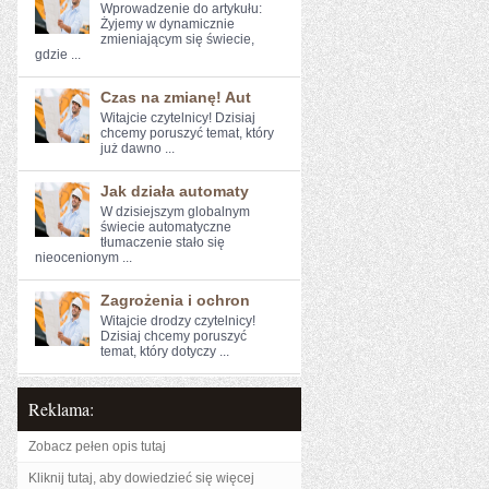
Wprowadzenie ‌do artykułu:
Żyjemy w dynamicznie
zmieniającym się świecie,​
gdzie ...
Czas na zmianę! Aut
Witajcie czytelnicy! ‌Dzisiaj
chcemy poruszyć temat, który‍
już ‌dawno ...
Jak działa automaty
W dzisiejszym globalnym
świecie automatyczne ​
tłumaczenie stało się
nieocenionym ...
Zagrożenia i ochron
Witajcie ​drodzy ​czytelnicy!
⁢Dzisiaj chcemy poruszyć
temat, który dotyczy ...
Reklama:
Zobacz pełen opis tutaj
Kliknij tutaj, aby dowiedzieć się więcej