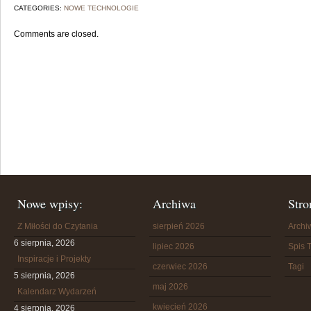
CATEGORIES:
NOWE TECHNOLOGIE
Comments are closed.
Nowe wpisy:
Archiwa
Stro
Z Miłości do Czytania
sierpień 2026
Arch
6 sierpnia, 2026
lipiec 2026
Spis T
Inspiracje i Projekty
czerwiec 2026
Tagi
5 sierpnia, 2026
maj 2026
Kalendarz Wydarzeń
kwiecień 2026
4 sierpnia, 2026