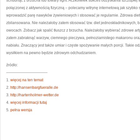
schudnąć z brzucha lub towary light. Aczkolwiek sukces odzyskania szczupłej f
połączonej z aktywnością fizyczną – polecamy witrynę internetową jak szybko
wprowadzić parę nawyków żywieniowych i stosować je regularnie. Zdrowa diet
zbilansowana. Nie należałoby zatem stosować tzw. diet jednoskładnikowych, ba
owocach. Zobacz jak spalić tłuszcz z brzucha. Należałoby wybierać zdrowe art
zatem zabraknąć warzyw, ciemnego pieczywa, pełnoziarnistego makaronu oraz
nabiału. Znaczący jest także umiar i częste spożywanie małych porcji. Takie
wysiłkiem na pewno będzie zdrowym odchudzaniem.
źródło:
———————————
1.
więcej na ten temat
2.
http://hansenbargfueralle.de
3.
http://hartenholmer-wetter.de
4.
więcej informacji tutaj
5.
pełna wersja