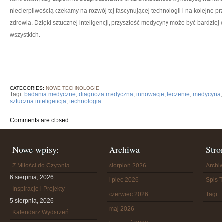
niecierpliwością czekamy na rozwój tej fascynującej technologii i na ⁢kolejne
zdrowia. Dzięki sztucznej inteligencji, przyszłość medycyny może być bardziej 
wszystkich.
CATEGORIES:
NOWE TECHNOLOGIE
Tagi:
badania medyczne
,
diagnoza medyczna
,
innowacje
,
leczenie
,
medycyna
sztuczna inteligencja
,
technologia
Comments are closed.
Nowe wpisy:
Archiwa
Stro
Z Miłości do Czytania
sierpień 2026
Arch
6 sierpnia, 2026
lipiec 2026
Spis T
Inspiracje i Projekty
czerwiec 2026
Tagi
5 sierpnia, 2026
maj 2026
Kalendarz Wydarzeń