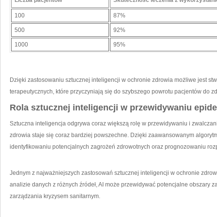
Liczba pacjentów
Skuteczność leczenia z wykorzystan
100
87%
500
92%
1000
95%
Dzięki ‍zastosowaniu sztucznej ⁤inteligencji w ochronie zdrowia możliwe jest s
terapeutycznych, które przyczyniają się do szybszego⁢ powrotu pacjentów do zdr
Rola sztucznej inteligencji w przewidywaniu epide
Sztuczna inteligencja odgrywa coraz większą rolę w przewidywaniu i zwalczani
zdrowia staje się coraz ⁣bardziej ​powszechne. ‍Dzięki zaawansowanym algoryt
identyfikowaniu potencjalnych zagrożeń zdrowotnych oraz prognozowaniu rozp
Jednym z najważniejszych zastosowań sztucznej inteligencji w ochronie zdrowia
analizie danych z różnych źródeł, AI‌ może przewidywać⁢ potencjalne obszary z
zarządzania kryzysem sanitarnym.