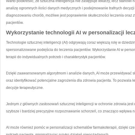
Warto podkreślić, że sztuczna inteligencja nie zastępuje lekarzy, lecz‍ stanowi
analizę ogromnych ilości danych medycznych i podejmowanie trafnych ⁤decyzji 
diagnozowaniu chorób, możliwe jest poprawienie skuteczności leczenia oraz 
pacjentów.
Wykorzystanie technologii AI w personalizacji ​lec
Technologie sztucznej inteligencji ‌(AI) ⁤odgrywają coraz większą rolę w​ dzied
spersonalizowane ⁢podejścia do leczenia pacjentów. ​Wykorzystanie AI w pers
‌terapii do‍ indywidualnych potrzeb i charakterystyk pacjentów.
Dzięki zaawansowanym algorytmom i analizie danych, AI ⁣może​ przewidywać s
oraz identyfikować potencjalne zagrożenia dla zdrowia pacjenta.⁣ To pozwal
decyzje terapeutyczne.
Jednym z głównych zastosowań sztucznej inteligencji w ochronie zdrowia jest 
szybsze i bardziej precyzyjne rozpoznawanie schorzeń, co znacząco wpływa na‌
AI może ‍również⁣ pomóc w personalizacji schematów ⁤farmakoterapii, dzięki ⁣c
‍potrzeb pacjenta, minimalizując ryzyko działań niepożądanych.