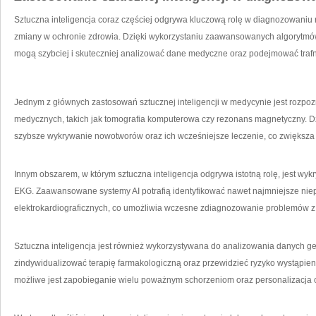
Sztuczna inteligencja coraz częściej odgrywa kluczową rolę‌ w diagnozowaniu
zmiany w‌ ochronie zdrowia. Dzięki wykorzystaniu zaawansowanych algorytm
mogą szybciej ⁣i skuteczniej analizować dane ⁢medyczne oraz podejmować trafn
Jednym z głównych zastosowań sztucznej inteligencji w medycynie jest rozp
medycznych, takich jak tomografia komputerowa czy rezonans magnetyczny. Dz
szybsze wykrywanie nowotworów⁣ oraz ich‌ wcześniejsze leczenie, co zwiększa
Innym‌ obszarem, ⁣w którym sztuczna inteligencja odgrywa istotną rolę, jest w
EKG. ⁣Zaawansowane systemy AI potrafią identyfikować ⁤nawet⁣ najmniejsze ni
elektrokardiograficznych, co umożliwia wczesne zdiagnozowanie problemów z ​
Sztuczna inteligencja jest również wykorzystywana do analizowania danych g
zindywidualizować terapię farmakologiczną oraz‍ przewidzieć ryzyko ‌wystąpi
możliwe jest zapobieganie wielu poważnym schorzeniom oraz personalizacja o