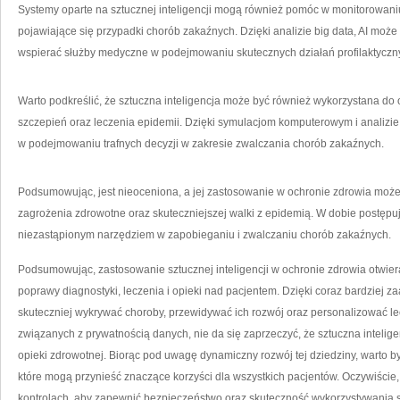
Systemy ‍oparte na sztucznej inteligencji mogą również pomóc w monitorowani
pojawiające się przypadki chorób⁣ zakaźnych. Dzięki‍ analizie‍ big data, AI‌ m
wspierać służby medyczne w podejmowaniu skutecznych działań profilaktyczn
Warto podkreślić, ⁢że sztuczna inteligencja może być ​również wykorzystana do
szczepień oraz leczenia epidemii. Dzięki symulacjom komputerowym i analizi
w podejmowaniu trafnych decyzji w zakresie zwalczania chorób zakaźnych.
Podsumowując, jest nieoceniona, ​a jej zastosowanie w ochronie‍ zdrowia może
zagrożenia zdrowotne oraz skuteczniejszej⁢ walki ​z epidemią. W dobie postępu
niezastąpionym narzędziem w zapobieganiu ⁣i zwalczaniu chorób zakaźnych.
Podsumowując, zastosowanie sztucznej inteligencji w⁤ ochronie zdrowia otwie
poprawy diagnostyki, leczenia i opieki nad ⁤pacjentem. ‌Dzięki coraz bardzi
skuteczniej wykrywać choroby, przewidywać ich rozwój oraz personalizować
związanych z prywatnością danych, nie ⁢da się zaprzeczyć, że sztuczna intelige
opieki zdrowotnej. Biorąc pod uwagę dynamiczny rozwój tej dziedziny, warto by
które⁤ mogą przynieść znaczące korzyści dla wszystkich pacjentów. Oczywiście,
kontrolach, ⁣aby zapewnić ⁤bezpieczeństwo oraz skuteczność wykorzystywania‍ s